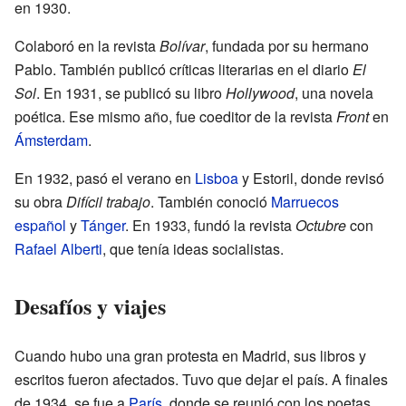
en 1930.
Colaboró en la revista
Bolívar
, fundada por su hermano
Pablo. También publicó críticas literarias en el diario
El
Sol
. En 1931, se publicó su libro
Hollywood
, una novela
poética. Ese mismo año, fue coeditor de la revista
Front
en
Ámsterdam
.
En 1932, pasó el verano en
Lisboa
y Estoril, donde revisó
su obra
Difícil trabajo
. También conoció
Marruecos
español
y
Tánger
. En 1933, fundó la revista
Octubre
con
Rafael Alberti
, que tenía ideas socialistas.
Desafíos y viajes
Cuando hubo una gran protesta en Madrid, sus libros y
escritos fueron afectados. Tuvo que dejar el país. A finales
de 1934, se fue a
París
, donde se reunió con los poetas