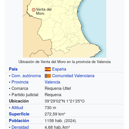
Venta del
Moro
Ubicación de Venta del Moro en la provincia de Valencia
España
País
•
Com. autónoma
Comunidad Valenciana
•
Provincia
Valencia
• Comarca
Requena-Utiel
• Partido judicial
Requena
Ubicación
39°29′02″N
1°21′25″O
•
Altitud
730 m
272,59 km²
Superficie
1158 hab.
Población
(2024)
•
Densidad
4,68 hab./km²