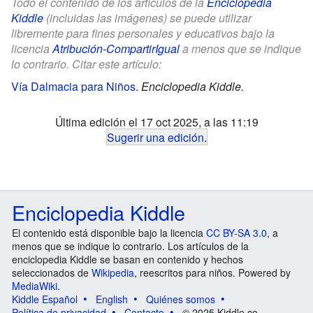
Todo el contenido de los artículos de la
Enciclopedia
Kiddle
(incluidas las imágenes) se puede utilizar
libremente para fines personales y educativos bajo la
licencia
Atribución-CompartirIgual
a menos que se indique
lo contrario. Citar este artículo:
Vía Dalmacia para Niños
.
Enciclopedia Kiddle.
Última edición el 17 oct 2025, a las 11:19
Sugerir una edición
.
Enciclopedia Kiddle
El contenido está disponible bajo la licencia
CC BY-SA 3.0
, a
menos que se indique lo contrario. Los artículos de la
enciclopedia Kiddle se basan en contenido y hechos
seleccionados de
Wikipedia
, reescritos para niños. Powered by
MediaWiki
.
Kiddle Español
English
Quiénes somos
Política de privacidad
Contacto
© 2025 Kiddle.co