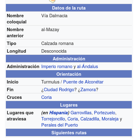
Datos de la ruta
Vía Dalmacia
Nombre
coloquial
al-Mazay
Nombre
anterior
Calzada romana
Tipo
Desconocida
Longitud
Administración
Imperio romano
y
al-Ándalus
Administración
Orientación
Turmulus /
Puente de Alconétar
Inicio
¿
Ciudad Rodrigo
? ¿
Zamora
?
Fin
Coria
Cruces
Lugares
Garrovillas
,
Portezuelo
,
Lugares que
(en
Hispania
)
Torrejoncillo
,
Coria
,
Calzadilla
,
Moraleja
y
atraviesa
Perales del Puerto
Siguientes rutas