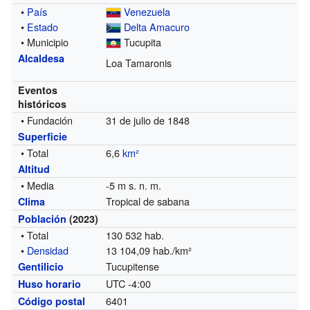
•
País
Venezuela
•
Estado
Delta Amacuro
• Municipio
Tucupita
Alcaldesa
Loa Tamaronis
Eventos
históricos
• Fundación
31 de julio de 1848
Superficie
• Total
6,6
km²
Altitud
• Media
-5 m s. n. m.
Tropical de sabana
Clima
Población
(2023)
• Total
130 532 hab.
•
Densidad
13 104,09 hab./km²
Tucupitense
Gentilicio
UTC -4:00
Huso horario
6401
Código postal