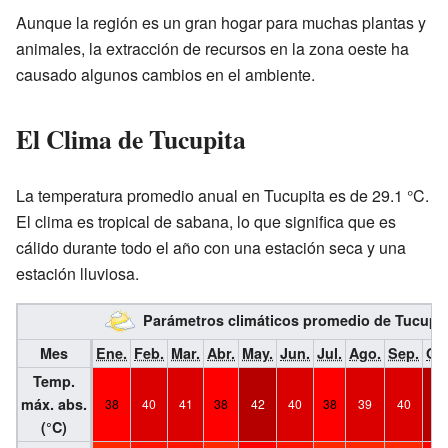
Aunque la región es un gran hogar para muchas plantas y
animales, la extracción de recursos en la zona oeste ha
causado algunos cambios en el ambiente.
El Clima de Tucupita
La temperatura promedio anual en Tucupita es de 29.1 °C.
El clima es tropical de sabana, lo que significa que es
cálido durante todo el año con una estación seca y una
estación lluviosa.
Parámetros climáticos promedio de Tucupi
Mes
Ene.
Feb.
Mar.
Abr.
May.
Jun.
Jul.
Ago.
Sep.
Oct
Temp.
máx. abs.
38
40
41
38
42
40
38
39
40
42
(°C)