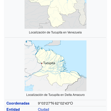
Localización de Tucupita en Venezuela
Tucupita
Localización de Tucupita en Delta Amacuro
9°03′27″N
62°02′43″O
Coordenadas
Ciudad
Entidad