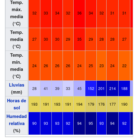
Temp.
máx.
32
33
34
32
36
34
32
31
31
36
media
(°C)
Temp.
media
27
30
30
29
35
29
28
28
27
27
(°C)
Temp.
mín.
24
26
26
26
24
25
23
24
22
22
media
(°C)
Lluvias
28
41
39
33
45
152
201
214
188
62
(mm)
Horas de
193
191
193
191
194
179
176
177
190
18
sol
Humedad
relativa
90
93
93
92
94
95
93
94
92
94
(%)