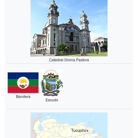
Catedral Divina Pastora
Bandera
Escudo
Tucupita