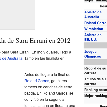
Mejor rankin
Res
Abierto de
Australia
Roland Garro
Wimbledon
Abierto de
da de Sara Errani en 2012
EE. UU.
Juegos
para Sara Errani. En individuales, llegó a
Olímpicos
o de Australia
. También fue finalista en
Récord de su
carrera
Antes de llegar a la final de
Títulos de su
Roland Garros
, ganó tres
carrera
torneos en canchas de tierra
Ranking actu
batida. En Roland Garros, se
Mejor rankin
convirtió en la segunda
tenista italiana en llegar a una
Res