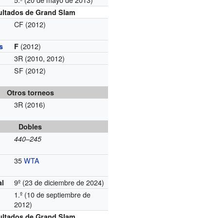
g
ultados de Grand Slam
CF (2012)
(2012)
s
F
3R (2010, 2012)
SF (2012)
Otros torneos
3R (2016)
Dobles
440–245
35
WTA
9º (23 de diciembre de 2024)
al
1.º (10 de septiembre de
g
2012)
ultados de Grand Slam