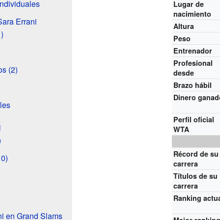
ndividuales
Lugar de
nacimiento
Sara Errani
Altura
)
Peso
Entrenador
Profesional
os (2)
desde
Brazo hábil
Dinero ganad
les
Perfil oficial
i
WTA
)
Récord de su
10)
carrera
Títulos de su
carrera
Ranking actu
ani en Grand Slams