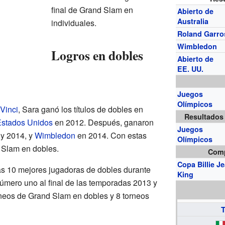
final de Grand Slam en
Abierto de
Australia
individuales.
Roland Garro
Wimbledon
Logros en dobles
Abierto de
EE. UU.
Juegos
Olímpicos
Vinci
, Sara ganó los títulos de dobles en
Resultados
Estados Unidos
en 2012. Después, ganaron
Juegos
 y 2014, y
Wimbledon
en 2014. Con estas
Olímpicos
d Slam en dobles.
Comp
Copa Billie J
as 10 mejores jugadoras de dobles durante
King
úmero uno al final de las temporadas 2013 y
rneos de Grand Slam en dobles y 8 torneos
T