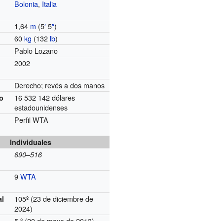
Bolonia
,
Italia
1,64
m
(5
′
5
″
)
60
kg
(132
lb
)
Pablo Lozano
2002
Derecho; revés a dos manos
16 532 142 dólares
o
estadounidenses
Perfil WTA
Individuales
690–516
9
WTA
105º (23 de diciembre de
al
2024)
5.º (20 de mayo de 2013)