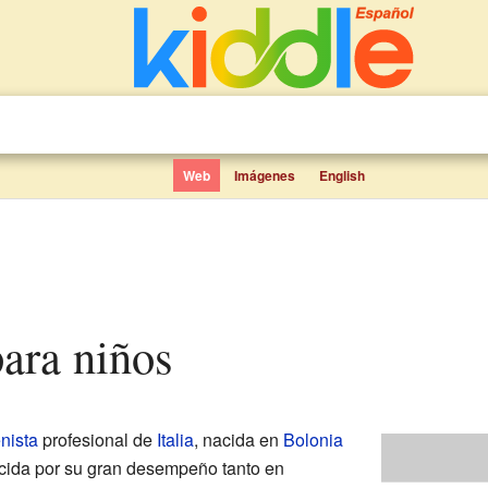
Web
Imágenes
English
para niños
enista
profesional de
Italia
, nacida en
Bolonia
ocida por su gran desempeño tanto en