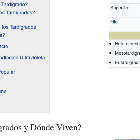
 Tardígrado?
Superfilo:
os Tardígrados?
Filo
:
e los Tardígrados
is?
Heterotardi
acio
Mesotardigr
adiación Ultravioleta
Eutardigrad
Popular
ine
ígrados y Dónde Viven?