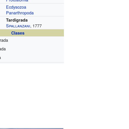
Ecdysozoa
Panarthropoda
Tardigrada
Spallanzani
, 1777
Clases
grada
ada
a