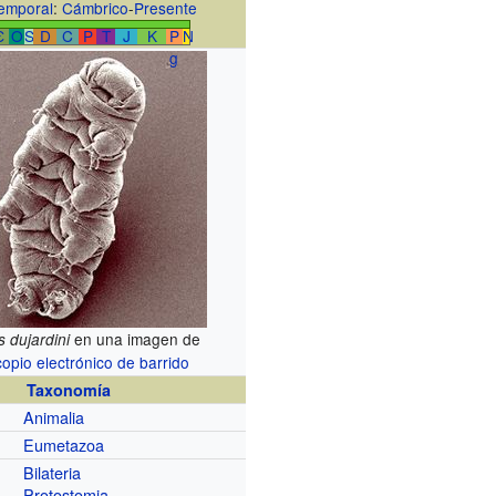
emporal
:
Cámbrico
-
Presente
Є
O
S
D
C
P
T
J
K
P
N
g
en una imagen de
s dujardini
opio electrónico de barrido
Taxonomía
Animalia
Eumetazoa
Bilateria
Protostomia