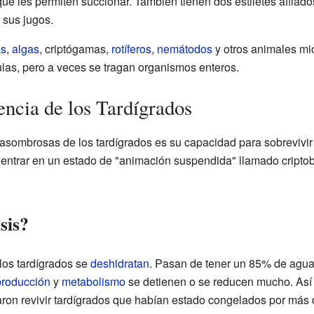
que les permiten succionar. También tienen dos estiletes afilado
 sus jugos.
as
,
algas
, criptógamas,
rotíferos
,
nemátodos
y otros animales mi
ulas, pero a veces se tragan organismos enteros.
encia de los Tardígrados
 asombrosas de los tardígrados es su capacidad para sobrevivir
ntrar en un estado de "animación suspendida" llamado criptob
sis?
los tardígrados se
deshidratan
. Pasan de tener un 85% de agua
producción
y
metabolismo
se detienen o se reducen mucho. Así 
raron revivir tardígrados que habían estado congelados por más