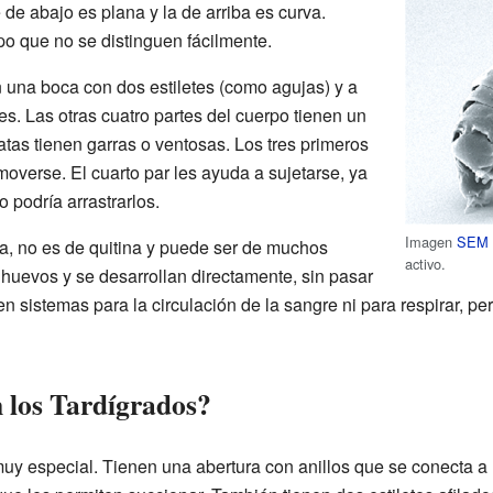
 de abajo es plana y la de arriba es curva.
po que no se distinguen fácilmente.
n una boca con dos estiletes (como agujas) y a
s. Las otras cuatro partes del cuerpo tienen un
tas tienen garras o ventosas. Los tres primeros
moverse. El cuarto par les ayuda a sujetarse, ya
o podría arrastrarlos.
Imagen
SEM
ula, no es de quitina y puede ser de muchos
activo.
 huevos y se desarrollan directamente, sin pasar
n sistemas para la circulación de la sangre ni para respirar, pe
 los Tardígrados?
muy especial. Tienen una abertura con anillos que se conecta 