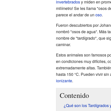
invertebrados
y miden en prom
milímetro! Se les llama "osos 
parece el andar de un
oso
.
Fueron descubiertos por Johan
nombró "osos de agua". Más ta
nombre de "tardígrado", que sig
caminar.
Estos animales son famosos por
en condiciones muy difíciles, c
extremadamente altas. También
hasta 150 °C. Pueden vivir sin 
ionizante
.
Contenido
¿Qué son los Tardígrados