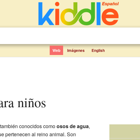
Web
Imágenes
English
ara niños
, también conocidos como
osos de agua
,
 pertenecen al reino animal. Son