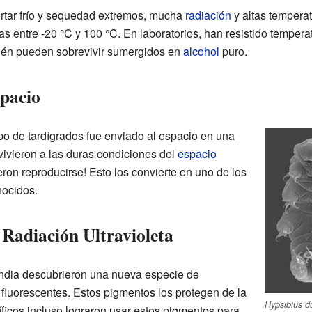
ortar frío y sequedad extremos, mucha
radiación
y altas tempera
s entre -20 °C y 100 °C. En laboratorios, han resistido temper
bién pueden sobrevivir sumergidos en
alcohol
puro.
spacio
o de tardígrados fue enviado al espacio en una
vivieron a las duras condiciones del
espacio
ron reproducirse! Esto los convierte en uno de los
nocidos.
 Radiación Ultravioleta
India descubrieron una nueva especie de
 fluorescentes. Estos pigmentos los protegen de la
Hypsibius du
tíficos incluso lograron usar estos pigmentos para