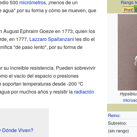
edio 500
micrómetros
, ¡menos de un
Rango t
de agua" por su forma y cómo se mueven, que
PreЄ
n August Ephraim Goeze en 1773, quien los
rde, en 1777,
Lazzaro Spallanzani
les dio el
nifica "de paso lento", por su forma de
 su increíble resistencia. Pueden sobrevivir
omo el vacío del espacio o presiones
 soportan temperaturas desde -200 °C
agua por muchos años y resistir la
radiación
Hypsibiu
microsc
Reino
:
Subreino:
 y Dónde Viven?
(sin rango)