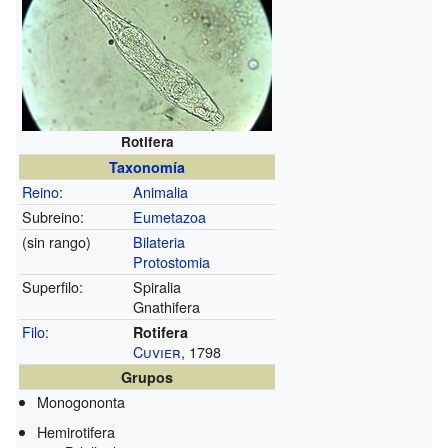
Rotifera
Taxonomía
Reino
:
Animalia
Subreino:
Eumetazoa
(sin rango)
Bilateria
Protostomia
Superfilo:
Spiralia
Gnathifera
Filo
:
Rotifera
Cuvier
, 1798
Grupos
Monogononta
Hemirotifera