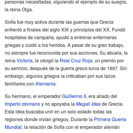
personas necesitadas, siguiendo el ejemplo de su suegra,
la reina Olga.
Sofía fue muy activa durante las guerras que Grecia
enfrentó a finales del siglo XIX y principios del XX. Fundó
hospitales de campaña, ayudó a entrenar enfermeras
griegas y cuidó a los heridos. A pesar de su gran trabajo,
no siempre fue reconocida por sus acciones. Su abuela, la
reina
Victoria
, le otorgó la
Real Cruz Roja
, un premio por
su servicio, después de la guerra greco-turca de 1897. Sin
embargo, algunos griegos la criticaban por sus lazos
familiares con
Alemania
.
Su hermano, el emperador
Guillermo II
, era aliado del
Imperio otomano
y no apoyaba la
Megali Idea
de Grecia.
Esta idea buscaba unir en un solo estado todas las
regiones donde vivían griegos. Durante la
Primera Guerra
Mundial
, la relación de Sofía con el emperador alemán