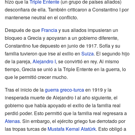
hizo que la
Triple Entente
(un grupo de países aliados)
desconfiara de ella. También criticaron a Constantino I por
mantenerse neutral en el conflicto.
Después de que
Francia
y sus aliados impusieran un
bloqueo a Grecia y apoyaran a un gobierno diferente,
Constantino fue depuesto en junio de 1917. Sofía y su
familia tuvieron que irse al exilio en
Suiza
. El segundo hijo
de la pareja,
Alejandro I
, se convirtió en rey. Al mismo
tiempo, Grecia se unió a la Triple Entente en la guerra, lo
que le permitió crecer mucho.
Tras el inicio de la
guerra greco-turca
en 1919 y la
inesperada muerte de Alejandro I al año siguiente, el
gobierno que había apoyado el exilio de la familia real
perdió poder. Esto permitió que la familia real regresara a
Atenas
. Sin embargo, el ejército griego fue derrotado por
las tropas turcas de
Mustafa Kemal Atatürk
. Esto obligó a