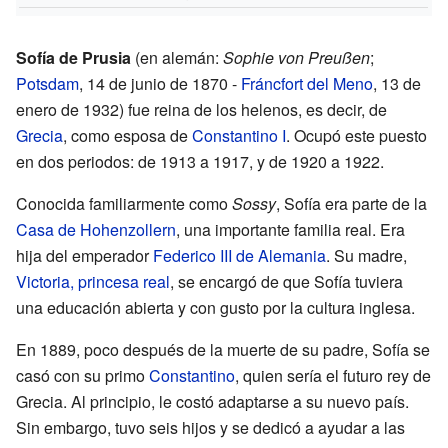
Sofía de Prusia
(en alemán:
Sophie von Preußen
;
Potsdam
, 14 de junio de 1870 -
Fráncfort del Meno
, 13 de
enero de 1932) fue reina de los helenos, es decir, de
Grecia
, como esposa de
Constantino I
. Ocupó este puesto
en dos periodos: de 1913 a 1917, y de 1920 a 1922.
Conocida familiarmente como
Sossy
, Sofía era parte de la
Casa de Hohenzollern
, una importante familia real. Era
hija del emperador
Federico III de Alemania
. Su madre,
Victoria, princesa real
, se encargó de que Sofía tuviera
una educación abierta y con gusto por la cultura inglesa.
En 1889, poco después de la muerte de su padre, Sofía se
casó con su primo
Constantino
, quien sería el futuro rey de
Grecia. Al principio, le costó adaptarse a su nuevo país.
Sin embargo, tuvo seis hijos y se dedicó a ayudar a las