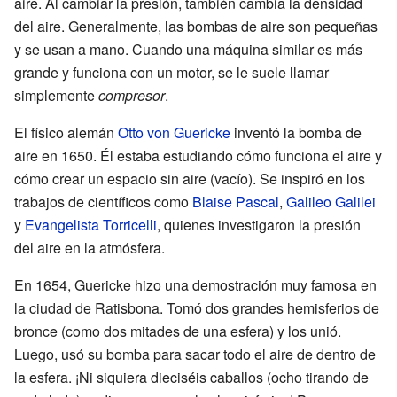
aire. Al cambiar la presión, también cambia la densidad
del aire. Generalmente, las bombas de aire son pequeñas
y se usan a mano. Cuando una máquina similar es más
grande y funciona con un motor, se le suele llamar
simplemente
compresor
.
El físico alemán
Otto von Guericke
inventó la bomba de
aire en 1650. Él estaba estudiando cómo funciona el aire y
cómo crear un espacio sin aire (vacío). Se inspiró en los
trabajos de científicos como
Blaise Pascal
,
Galileo Galilei
y
Evangelista Torricelli
, quienes investigaron la presión
del aire en la atmósfera.
En 1654, Guericke hizo una demostración muy famosa en
la ciudad de Ratisbona. Tomó dos grandes hemisferios de
bronce (como dos mitades de una esfera) y los unió.
Luego, usó su bomba para sacar todo el aire de dentro de
la esfera. ¡Ni siquiera dieciséis caballos (ocho tirando de