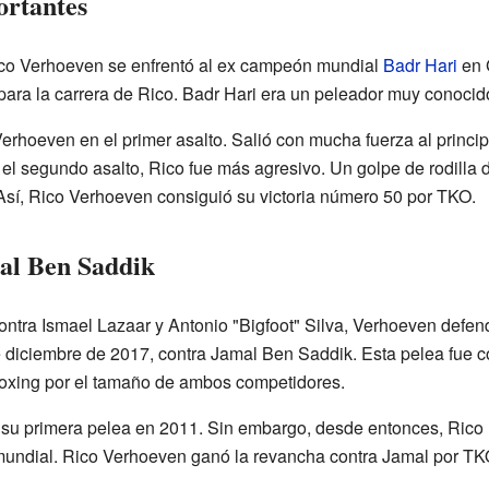
ortantes
ico Verhoeven se enfrentó al ex campeón mundial
Badr Hari
en 
para la carrera de Rico. Badr Hari era un peleador muy conocid
erhoeven en el primer asalto. Salió con mucha fuerza al princip
el segundo asalto, Rico fue más agresivo. Un golpe de rodilla 
 Así, Rico Verhoeven consiguió su victoria número 50 por TKO.
al Ben Saddik
ntra Ismael Lazaar y Antonio "Bigfoot" Silva, Verhoeven defend
de diciembre de 2017, contra Jamal Ben Saddik. Esta pelea fue 
kboxing por el tamaño de ambos competidores.
 su primera pelea en 2011. Sin embargo, desde entonces, Rico
undial. Rico Verhoeven ganó la revancha contra Jamal por TKO 