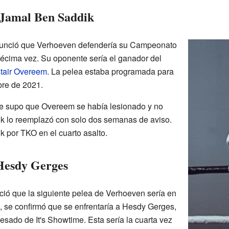
 Jamal Ben Saddik
anunció que Verhoeven defendería su Campeonato
écima vez. Su oponente sería el ganador del
stair Overeem
. La pelea estaba programada para
ubre de 2021.
se supo que Overeem se había lesionado y no
ik lo reemplazó con solo dos semanas de aviso.
 por TKO en el cuarto asalto.
Hesdy Gerges
nció que la siguiente pelea de Verhoeven sería en
io, se confirmó que se enfrentaría a Hesdy Gerges,
ado de It's Showtime. Esta sería la cuarta vez