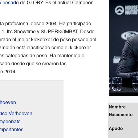
o pesado
de GLORY. Es el actual Campeón
ta profesional desde 2004. Ha participado
-1
, It's Showtime y SUPERKOMBAT. Desde
erado el mejor kickboxer de peso pesado del
bién está clasificado como el kickboxer
as categorías de peso. Ha mantenido el
sado desde que se crearon las
de 2014.
rhoeven
Nombre
Rico Verhoeven
Nacimiento
ampeonato
Apodo
importantes