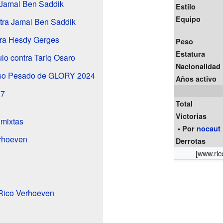
 Jamal Ben Saddik
Estilo
Equipo
ntra Jamal Ben Saddik
tra Hesdy Gerges
Peso
Estatura
tulo contra Tariq Osaro
Nacionalidad
eso Pesado de GLORY 2024
Años activo
 7
Total
Victorias
 mixtas
• Por
nocaut
erhoeven
Derrotas
[
www.ri
Rico Verhoeven