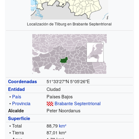
Localización de Tilburg en Brabante Septentrional
51°33′27″N
5°05′26″E
Coordenadas
Ciudad
Entidad
•
País
Países Bajos
•
Provincia
Brabante Septentrional
Peter Noordanus
Alcalde
Superficie
• Total
88,79
km²
• Tierra
87,01 km²