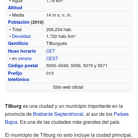
• Agua
1,78 km²
Altitud
• Media
14 m s. n. m.
Población
(2010)
• Total
206,234 hab.
•
Densidad
1,720 hab./km²
Tilburgués
Gentilicio
CET
Huso horario
• en
verano
CEST
5000–5049, 5056, 5070 y 5071
Código postal
013
Prefijo
telefónico
Sitio web oficial
Tilburg
es una ciudad y un municipio importante en la
provincia de
Brabante Septentrional
, al sur de los
Países
Bajos
. Es una de las ciudades más grandes del país.
El municipio de Tilburg no solo incluye la ciudad principal,