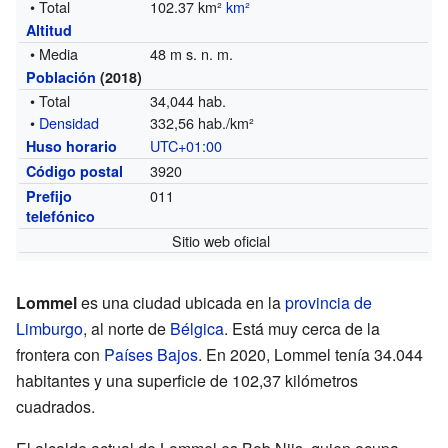
• Total
102.37 km²
km²
Altitud
• Media
48 m s. n. m.
Población
(2018)
• Total
34,044 hab.
•
Densidad
332,56 hab./km²
UTC+01:00
Huso horario
3920
Código postal
011
Prefijo
telefónico
Sitio web oficial
Lommel
es una ciudad ubicada en la
provincia de
Limburgo
, al norte de
Bélgica
. Está muy cerca de la
frontera con
Países Bajos
. En 2020, Lommel tenía 34.044
habitantes y una superficie de 102,37 kilómetros
cuadrados.