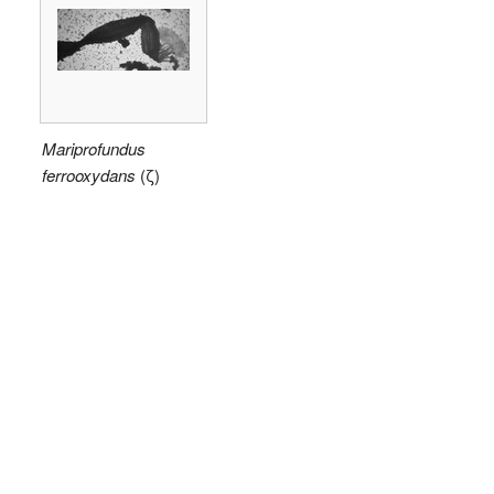
Mariprofundus
ferrooxydans
(ζ)