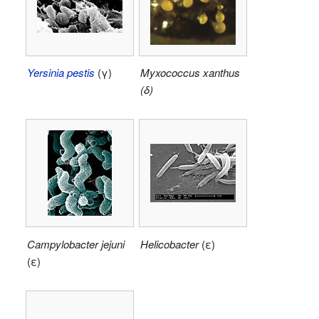
Yersinia pestis
(γ)
Myxococcus xanthus
(δ)
Campylobacter jejuni
Helicobacter
(ε)
(ε)