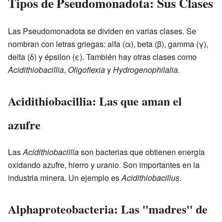
Tipos de Pseudomonadota: Sus Clases
Las Pseudomonadota se dividen en varias clases. Se
nombran con letras griegas: alfa (α), beta (β), gamma (γ),
delta (δ) y épsilon (ε). También hay otras clases como
Acidithiobacillia
,
Oligoflexia
y
Hydrogenophilalia
.
Acidithiobacillia: Las que aman el
azufre
Las
Acidithiobacillia
son bacterias que obtienen energía
oxidando azufre, hierro y uranio. Son importantes en la
industria minera. Un ejemplo es
Acidithiobacillus
.
Alphaproteobacteria: Las "madres" de