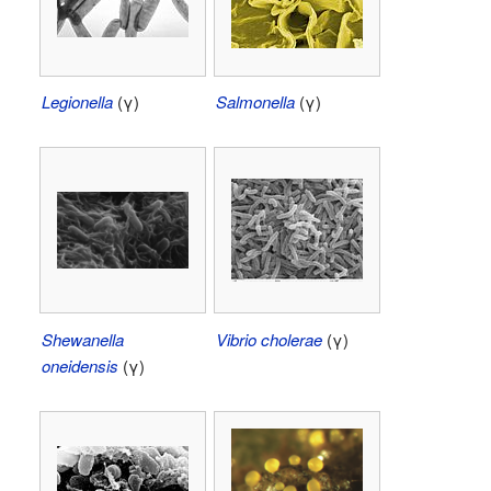
Legionella
(γ)
Salmonella
(γ)
Shewanella
Vibrio cholerae
(γ)
oneidensis
(γ)