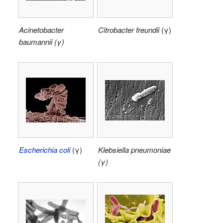
Acinetobacter
Citrobacter freundii
(γ)
baumannii (γ)
Escherichia coli
(γ)
Klebsiella pneumoniae
(γ)