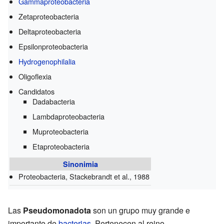
Gammaproteobacteria
Zetaproteobacteria
Deltaproteobacteria
Epsilonproteobacteria
Hydrogenophilalia
Oligoflexia
Candidatos
Dadabacteria
Lambdaproteobacteria
Muproteobacteria
Etaproteobacteria
Sinonimia
Proteobacteria, Stackebrandt et al., 1988
Las
Pseudomonadota
son un grupo muy grande e
importante de
bacterias
. Pertenecen al reino