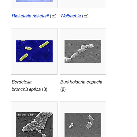
Rickettsia rickettsii
(α)
Wolbachia
(α)
Bordetella
Burkholderia cepacia
bronchiseptica
(β)
(β)