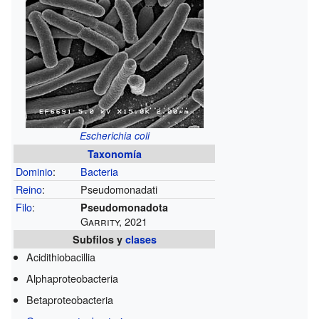
Escherichia coli
Taxonomía
Dominio
:
Bacteria
Reino
:
Pseudomonadati
Filo
:
Pseudomonadota
Garrity, 2021
Subfilos y
clases
Acidithiobacillia
Alphaproteobacteria
Betaproteobacteria