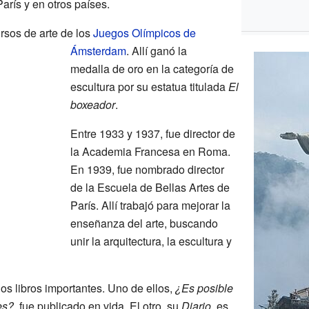
rís y en otros países.
rsos de arte de los
Juegos Olímpicos de
Ámsterdam
. Allí ganó la
medalla de oro en la categoría de
escultura por su estatua titulada
El
boxeador
.
Entre 1933 y 1937, fue director de
la Academia Francesa en Roma.
En 1939, fue nombrado director
de la Escuela de Bellas Artes de
París. Allí trabajó para mejorar la
enseñanza del arte, buscando
unir la arquitectura, la escultura y
s libros importantes. Uno de ellos,
¿Es posible
es?
, fue publicado en vida. El otro, su
Diario
, es