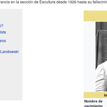
ancia en la sección de Escultura desde 1926 hasta su fallecimi
i?
ista
gros
 Landowski
I
Nombre de
nacimiento