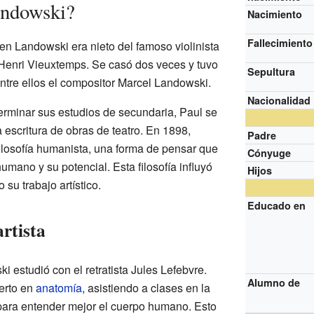
andowski?
Nacimiento
Fallecimiento
en Landowski era nieto del famoso violinista
Henri Vieuxtemps. Se casó dos veces y tuvo
Sepultura
entre ellos el compositor Marcel Landowski.
Nacionalidad
rminar sus estudios de secundaria, Paul se
a escritura de obras de teatro. En 1898,
Padre
filosofía humanista, una forma de pensar que
Cónyuge
humano y su potencial. Esta filosofía influyó
Hijos
su trabajo artístico.
Educado en
rtista
i estudió con el retratista Jules Lefebvre.
Alumno de
erto en
anatomía
, asistiendo a clases en la
para entender mejor el cuerpo humano. Esto