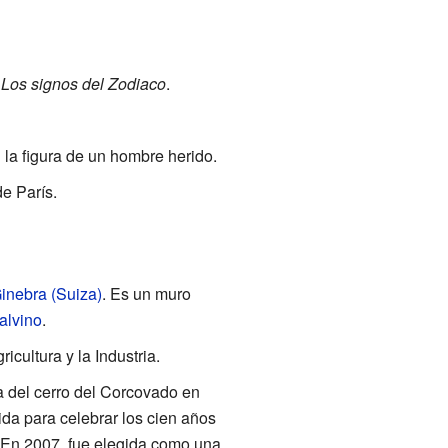
y
Los signos del Zodiaco
.
n la figura de un hombre herido.
e París.
inebra (Suiza)
. Es un muro
alvino
.
icultura y la Industria.
a del cerro del Corcovado en
ida para celebrar los cien años
 En 2007, fue elegida como una