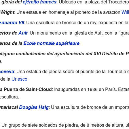
gloria del
ejército francés
: Ubicado en la plaza del Trocadero
Wright
: Una estatua en homenaje al pionero de la aviación
Wil
Eduardo VII
: Una escultura de bronce de un rey, expuesta en la
ertos de
Ault
: Un monumento en la iglesia de Ault, con la figur
rtos de la
École normale supérieure
.
iguos combatientes del ayuntamiento del XVI Distrito de P
e.
noveva
: Una estatua de piedra sobre el puente de la Tournelle e
de la
Unesco
.
la Puerta de Saint-Cloud
: Inauguradas en 1936 en París. Est
escultura.
 mariscal
Douglas Haig
: Una escultura de bronce de un importan
: Un grupo de siete soldados de piedra, de 8 metros de altura,