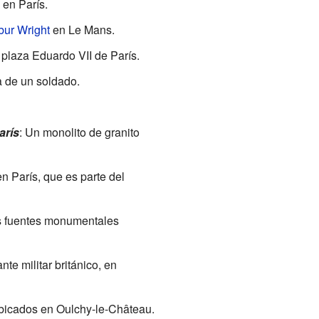
 en París.
bur Wright
en Le Mans.
 plaza Eduardo VII de París.
a de un soldado.
arís
: Un monolito de granito
n París, que es parte del
as fuentes monumentales
te militar británico, en
 ubicados en Oulchy-le-Château.