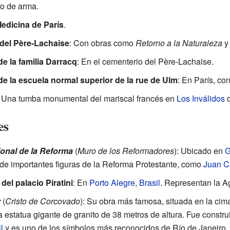
po de arma.
Medicina de París
.
del Père-Lachaise
: Con obras como
Retorno a la Naturaleza
de la familia Darracq
: En el cementerio del Père-Lachaise.
 la escuela normal superior de la rue de Ulm
: En París, co
: Una tumba monumental del mariscal francés en
Los Inválidos
d
es
onal de la Reforma
(
Muro de los Reformadores
): Ubicado en
G
 de importantes figuras de la Reforma Protestante, como
Juan C
del palacio Piratini
: En
Porto Alegre
,
Brasil
. Representan la Agr
r
(
Cristo de Corcovado
): Su obra más famosa, situada en la cim
a estatua gigante de granito de 38 metros de altura. Fue constru
l
y es uno de los símbolos más reconocidos de Río de Janeiro.