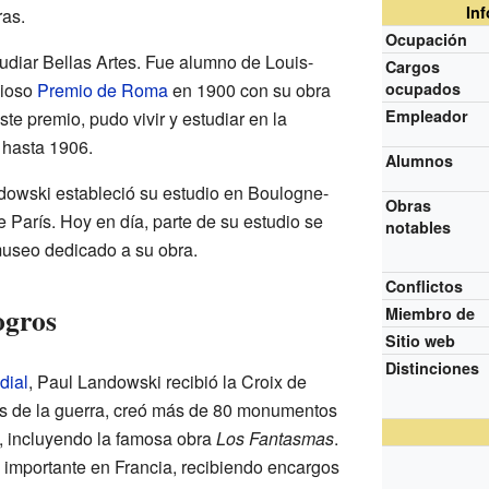
In
ras.
Ocupación
udiar Bellas Artes. Fue alumno de Louis-
Cargos
gioso
Premio de Roma
en 1900 con su obra
ocupados
Empleador
ste premio, pudo vivir y estudiar en la
hasta 1906.
Alumnos
dowski estableció su estudio en Boulogne-
Obras
e París. Hoy en día, parte de su estudio se
notables
useo dedicado a su obra.
Conflictos
ogros
Miembro de
Sitio web
Distinciones
dial
, Paul Landowski recibió la Croix de
és de la guerra, creó más de 80 monumentos
, incluyendo la famosa obra
Los Fantasmas
.
y importante en Francia, recibiendo encargos