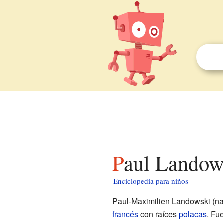
Paul Landow
Enciclopedia para niños
Paul-Maximilien Landowski (nac
francés
con raíces
polacas
. Fu