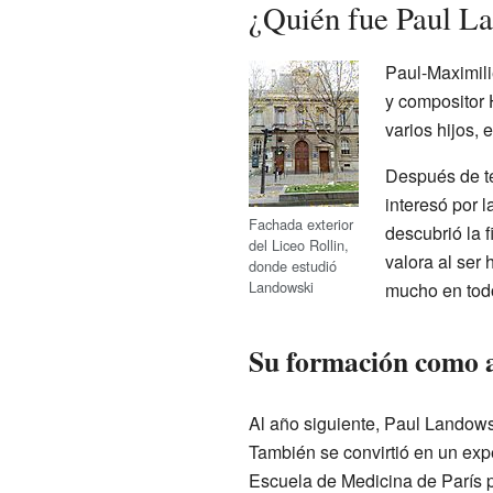
¿Quién fue Paul L
Paul-Maximili
y compositor 
varios hijos, 
Después de te
interesó por l
Fachada exterior
descubrió la 
del Liceo Rollin,
valora al ser 
donde estudió
Landowski
mucho en todo 
Su formación como a
Al año siguiente, Paul Landowsk
También se convirtió en un exp
Escuela de Medicina de París 