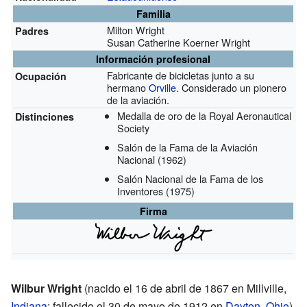
Familia
Milton Wright
Padres
Susan Catherine Koerner Wright
Información profesional
Fabricante de bicicletas junto a su
Ocupación
hermano
Orville
. Considerado un pionero
de la aviación.
Medalla de oro de la Royal Aeronautical
Distinciones
Society
Salón de la Fama de la Aviación
Nacional
(1962)
Salón Nacional de la Fama de los
Inventores
(1975)
Firma
Wilbur Wright
(nacido el 16 de abril de 1867 en Millville,
Indiana
; fallecido el 30 de mayo de 1912 en
Dayton
,
Ohio
)