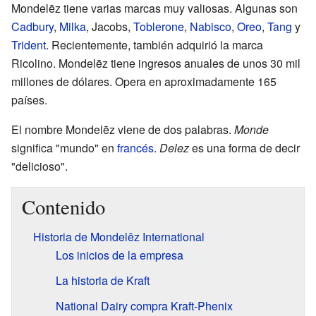
Mondelēz tiene varias marcas muy valiosas. Algunas son
Cadbury
,
Milka
, Jacobs,
Toblerone
,
Nabisco
,
Oreo
,
Tang
y
Trident
. Recientemente, también adquirió la marca
Ricolino. Mondelēz tiene ingresos anuales de unos 30 mil
millones de dólares. Opera en aproximadamente 165
países.
El nombre Mondelēz viene de dos palabras.
Monde
significa "mundo" en
francés
.
Delez
es una forma de decir
"delicioso".
Contenido
Historia de Mondelēz International
Los inicios de la empresa
La historia de Kraft
National Dairy compra Kraft-Phenix