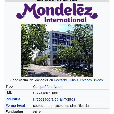
Sede central de Mondelēz en
Deerfield
,
Illinois
,
Estados Unidos
.
Tipo
Compañía privada
ISIN
US6092071058
Industria
Procesadora de alimentos
Forma legal
sociedad por acciones simplificada
Fundación
2012