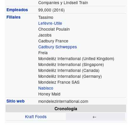
Companies y Lindsell Train
Empleados
99,000 (2016)
Filiales
Tassimo
Lefèvre-Utile
Chocolat Poulain
Jacobs
Cadbury France
Cadbury Schweppes
Freia
Mondelēz International (United Kingdom)
Mondelēz International (Singapore)
Mondelēz International (Canada)
Mondelēz International (Germany)
Mondelez France SAS
Nabisco
Honey Maid
Sitio web
mondelezinternational.com
Cronología
Kraft Foods
←