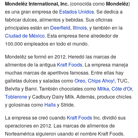
Mondelēz International, Inc.
(conocida como
Mondelēz
)
es una gran empresa de
Estados Unidos
. Se dedica a
fabricar dulces, alimentos y bebidas. Sus oficinas
principales están en
Deerfield
,
Illinois
, y también en la
Ciudad de México
. Esta empresa tiene alrededor de
100.000 empleados en todo el mundo.
Mondelēz se formó en 2012. Heredó las marcas de
alimentos de la antigua
Kraft Foods
. La empresa maneja
muchas marcas de aperitivos famosas. Entre ellas hay
galletas dulces y saladas como
Oreo
,
Chips Ahoy!
, TUC,
Belvita y Barni. También chocolates como
Milka
,
Côte d'Or
,
Toblerone
y Cadbury Dairy Milk. Además, produce chicles
y golosinas como
Halls
y Stride.
La empresa se creó cuando
Kraft Foods
Inc. dividió sus
operaciones en 2012. Las marcas de alimentos de
Norteamérica siguieron usando el nombre Kraft Foods.