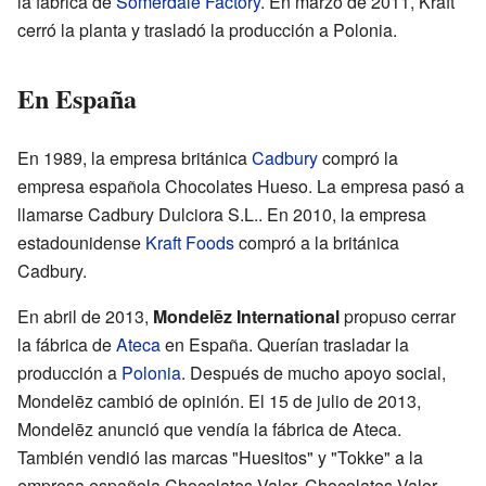
la fábrica de
Somerdale Factory
. En marzo de 2011, Kraft
cerró la planta y trasladó la producción a Polonia.
En España
En 1989, la empresa británica
Cadbury
compró la
empresa española Chocolates Hueso. La empresa pasó a
llamarse Cadbury Dulciora S.L.. En 2010, la empresa
estadounidense
Kraft Foods
compró a la británica
Cadbury.
En abril de 2013,
Mondelēz International
propuso cerrar
la fábrica de
Ateca
en España. Querían trasladar la
producción a
Polonia
. Después de mucho apoyo social,
Mondelēz cambió de opinión. El 15 de julio de 2013,
Mondelēz anunció que vendía la fábrica de Ateca.
También vendió las marcas "Huesitos" y "Tokke" a la
empresa española Chocolates Valor. Chocolates Valor