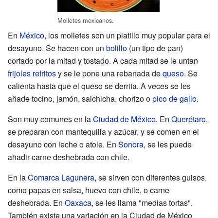
Molletes mexicanos.
En
México
, los molletes son un platillo muy popular para el
desayuno. Se hacen con un
bolillo
(un tipo de pan)
cortado por la mitad y tostado. A cada mitad se le untan
frijoles refritos
y se le pone una rebanada de
queso
. Se
calienta hasta que el queso se derrita. A veces se les
añade tocino, jamón, salchicha, chorizo o
pico de gallo
.
Son muy comunes en la
Ciudad de México
. En
Querétaro
,
se preparan con mantequilla y azúcar, y se comen en el
desayuno con leche o atole. En
Sonora
, se les puede
añadir carne deshebrada con chile.
En la
Comarca Lagunera
, se sirven con diferentes guisos,
como papas en salsa, huevo con chile, o carne
deshebrada. En
Oaxaca
, se les llama "medias tortas".
También existe una variación en la Ciudad de México