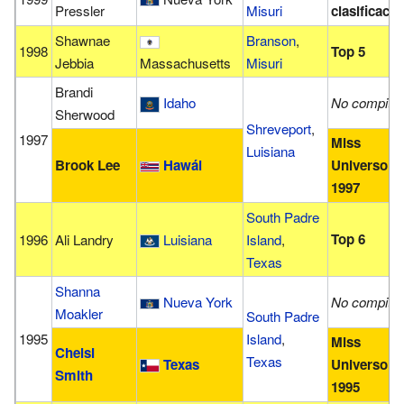
Pressler
Misuri
clasificació
Shawnae
Branson
,
1998
Top 5
Jebbia
Massachusetts
Misuri
Brandi
Idaho
No compitió
Sherwood
Shreveport
,
1997
Miss
Luisiana
Brook Lee
Hawái
Universo
1997
South Padre
Top 6
1996
Ali Landry
Luisiana
Island
,
Texas
Shanna
Nueva York
No compitió
Moakler
South Padre
1995
Island
,
Miss
Chelsi
Texas
Texas
Universo
Smith
1995