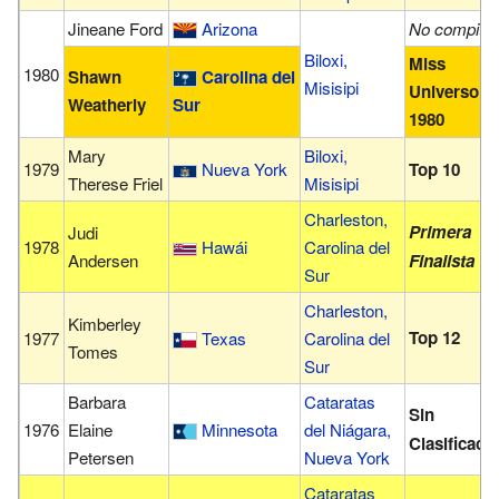
Jineane Ford
Arizona
No compitió
Biloxi,
Miss
1980
Shawn
Carolina del
Misisipi
Universo
Weatherly
Sur
1980
Mary
Biloxi,
1979
Nueva York
Top 10
Therese Friel
Misisipi
Charleston,
Primera
Judi
1978
Hawái
Carolina del
Andersen
Finalista
Sur
Charleston,
Kimberley
Top 12
1977
Texas
Carolina del
Tomes
Sur
Barbara
Cataratas
Sin
1976
Elaine
Minnesota
del Niágara,
Clasificaci
Petersen
Nueva York
Cataratas