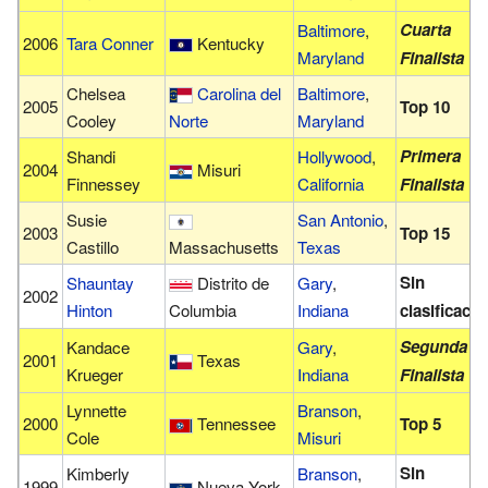
Cuarta
Baltimore
,
2006
Tara Conner
Kentucky
Maryland
Finalista
Chelsea
Carolina del
Baltimore
,
2005
Top 10
Cooley
Norte
Maryland
Primera
Shandi
Hollywood
,
2004
Misuri
Finnessey
California
Finalista
Susie
San Antonio
,
2003
Top 15
Castillo
Massachusetts
Texas
Sin
Shauntay
Distrito de
Gary
,
2002
Hinton
Columbia
Indiana
clasificació
Segunda
Kandace
Gary
,
2001
Texas
Krueger
Indiana
Finalista
Lynnette
Branson
,
2000
Tennessee
Top 5
Cole
Misuri
Sin
Kimberly
Branson
,
1999
Nueva York