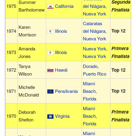
Segunda
Summer
1975
California
del Niágara
,
Bartholomew
Finalista
Nueva York
Cataratas
Karen
Top 12
1974
Illinois
del Niágara,
Morrison
Nueva York
Primera
Amanda
Nueva York
,
1973
Illinois
Jones
Nueva York
Finalista
Tanya
Dorado,
1972
Hawái
Top 12
Wilson
Puerto Rico
Miami
Michelle
Top 12
1971
Pensilvania
Beach
,
McDonald
Florida
Miami
Primera
Deborah
1970
Virginia
Beach
,
Shelton
Finalista
Florida
Miami