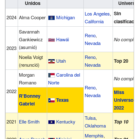
Unidos
Universo
Sin
Los Angeles
,
2024
Alma Cooper
Míchigan
California
clasificació
Savannah
Reno
,
Gankiewicz
Hawái
No compitió
Nevada
(asumió)
2023
Noelia Voigt
Reno
,
Utah
Top 20
(renunció)
Nevada
Morgan
Carolina del
No compitió
Romano
Norte
Reno
,
2022
Miss
Nevada
R'Bonney
Texas
Universo
Gabriel
2022
Tulsa
,
2021
Elle Smith
Kentucky
Top 10
Oklahoma
Memphis
,