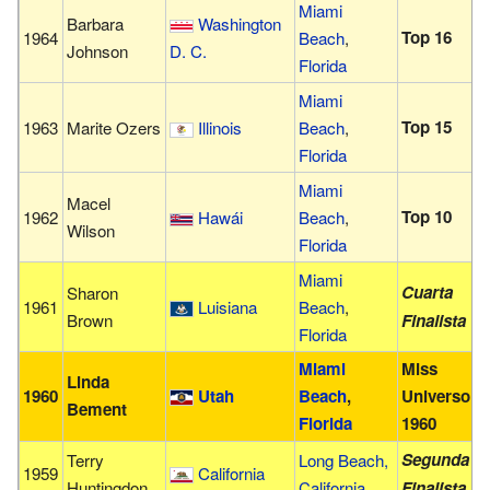
Miami
Barbara
Washington
Top 16
1964
Beach
,
Johnson
D. C.
Florida
Miami
Top 15
1963
Marite Ozers
Illinois
Beach
,
Florida
Miami
Macel
Top 10
1962
Hawái
Beach
,
Wilson
Florida
Miami
Cuarta
Sharon
1961
Luisiana
Beach
,
Brown
Finalista
Florida
Miami
Miss
Linda
1960
Utah
Beach
,
Universo
Bement
Florida
1960
Segunda
Terry
Long Beach,
1959
California
Huntingdon
California
Finalista