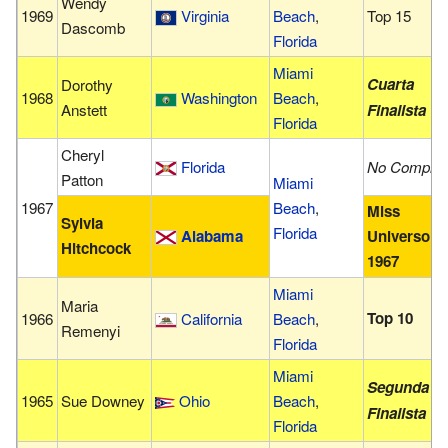
Wendy
1969
Virginia
Beach
,
Top 15
Dascomb
Florida
Miami
Cuarta
Dorothy
1968
Washington
Beach
,
Anstett
Finalista
Florida
Cheryl
Florida
No Compiti
Patton
Miami
1967
Beach
,
Miss
Sylvia
Florida
Alabama
Universo
Hitchcock
1967
Miami
Maria
Top 10
1966
California
Beach
,
Remenyi
Florida
Miami
Segunda
1965
Sue Downey
Ohio
Beach
,
Finalista
Florida