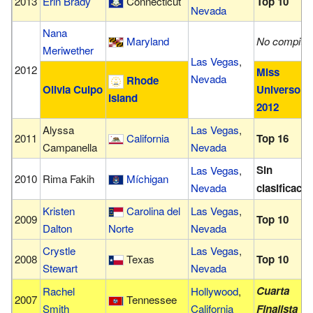
2013
Erin Brady
Connecticut
Top 10
Nevada
Nana
Maryland
No compitió
Meriwether
Las Vegas
,
2012
Miss
Nevada
Rhode
Olivia Culpo
Universo
Island
2012
Alyssa
Las Vegas
,
2011
California
Top 16
Campanella
Nevada
Sin
Las Vegas
,
2010
Rima Fakih
Míchigan
Nevada
clasificació
Kristen
Carolina del
Las Vegas
,
2009
Top 10
Dalton
Norte
Nevada
Crystle
Las Vegas
,
2008
Texas
Top 10
Stewart
Nevada
Cuarta
Rachel
Hollywood
,
2007
Tennessee
Smith
California
Finalista