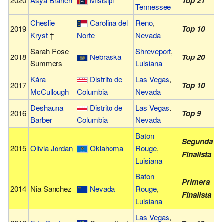
2020
Asya Branch
Misisipi
Top 21
Tennessee
Cheslie
Carolina del
Reno
,
2019
Top 10
Kryst
†
Norte
Nevada
Sarah Rose
Shreveport
,
2018
Nebraska
Top 20
Summers
Luisiana
Kára
Distrito de
Las Vegas
,
2017
Top 10
McCullough
Columbia
Nevada
Deshauna
Distrito de
Las Vegas
,
2016
Top 9
Barber
Columbia
Nevada
Baton
Segunda
2015
Olivia Jordan
Oklahoma
Rouge
,
Finalista
Luisiana
Baton
Primera
2014
Nia Sanchez
Nevada
Rouge
,
Finalista
Luisiana
Las Vegas
,