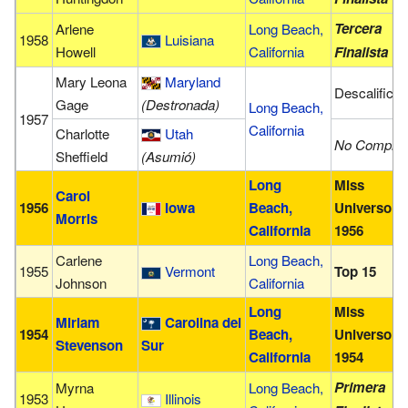
Tercera
Arlene
Long Beach,
1958
Luisiana
Howell
California
Finalista
Mary Leona
Maryland
Descalifica
Gage
(Destronada)
Long Beach,
1957
California
Charlotte
Utah
No Compiti
Sheffield
(Asumió)
Long
Miss
Carol
1956
Iowa
Beach,
Universo
Morris
California
1956
Carlene
Long Beach,
1955
Vermont
Top 15
Johnson
California
Long
Miss
Miriam
Carolina del
1954
Beach,
Universo
Stevenson
Sur
California
1954
Primera
Myrna
Long Beach,
1953
Illinois