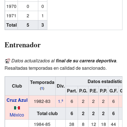
1970
0
0
1971
2
1
Total
5
3
Entrenador
Datos actualizados al
final de su carrera deportiva
.
Resaltadas temporadas en calidad de sancionado.
Datos estadístico
Temporada
Club
Div.
(
1
)
Part.
P.G.
P.E.
P.P.
G.F.
G.C
Cruz Azul
1982-83
1.ª
6
2
2
2
6
7
Total club
6
2
2
2
6
7
México
1984-85
38
8
12
18
44
58