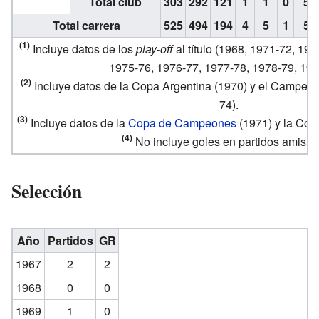
Total club
303
292
121
1
1
0
5
Total carrera
525
494
194
4
5
1
5
(1)
Incluye datos de los
play-off
al título (1968, 1971-72, 19
1975-76, 1976-77, 1977-78, 1978-79, 197
(2)
Incluye datos de la Copa Argentina (1970) y el Campe
74).
(3)
Incluye datos de la
Copa de Campeones
(1971) y la Cop
(4)
No incluye goles en partidos amisto
Selección
Año
Partidos
GR
1967
2
2
1968
0
0
1969
1
0