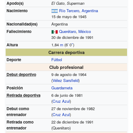
Apodo(s)
El Gato
,
Superman
Nacimiento
Río Tercero
,
Argentina
15 de mayo de 1945
Nacionalidad(es)
Argentina
Fallecimiento
Querétaro
,
México
30 de diciembre de 1991
Altura
1,84
m
(6
′
0
″
)
Carrera deportiva
Deporte
Fútbol
Club profesional
Debut deportivo
9 de agosto de 1964
(
Vélez Sarsfield
)
Posición
Guardameta
Retirada deportiva
6 de junio de 1981
(
Cruz Azul
)
Debut como
27 de noviembre de 1982
entrenador
(
Cruz Azul
)
Retirada como
22 de diciembre de 1991
entrenador
(Querétaro)