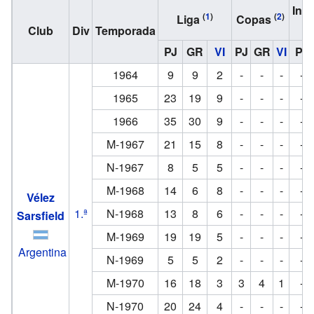
Inte
(
1
)
(
2
)
Liga
Copas
Club
Div
Temporada
PJ
GR
VI
PJ
GR
VI
PJ
1964
9
9
2
-
-
-
-
1965
23
19
9
-
-
-
-
1966
35
30
9
-
-
-
-
M-1967
21
15
8
-
-
-
-
N-1967
8
5
5
-
-
-
-
M-1968
14
6
8
-
-
-
-
Vélez
1.ª
N-1968
13
8
6
-
-
-
-
Sarsfield
M-1969
19
19
5
-
-
-
-
Argentina
N-1969
5
5
2
-
-
-
-
M-1970
16
18
3
3
4
1
-
N-1970
20
24
4
-
-
-
-