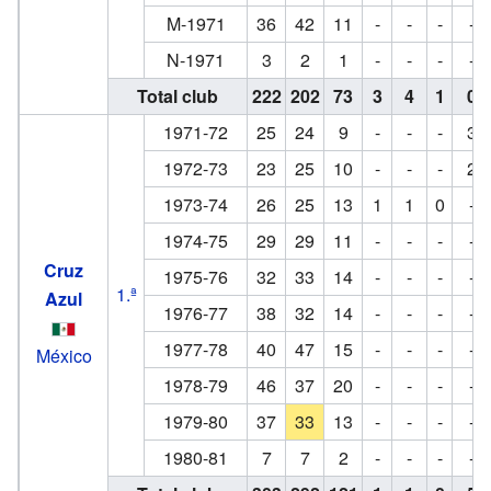
M-1971
36
42
11
-
-
-
-
N-1971
3
2
1
-
-
-
-
Total club
222
202
73
3
4
1
0
1971-72
25
24
9
-
-
-
3
1972-73
23
25
10
-
-
-
2
1973-74
26
25
13
1
1
0
-
1974-75
29
29
11
-
-
-
-
Cruz
1975-76
32
33
14
-
-
-
-
1.ª
Azul
1976-77
38
32
14
-
-
-
-
1977-78
40
47
15
-
-
-
-
México
1978-79
46
37
20
-
-
-
-
1979-80
37
33
13
-
-
-
-
1980-81
7
7
2
-
-
-
-