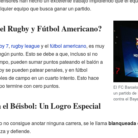
defensores han hecho un excelente trabajo impidiendo que el eq
alquier equipo que busca ganar un partido.
 el Rugby y Fútbol Americano?
by 7
,
rugby league
y el
fútbol americano
, es muy
ngún punto. Esto se debe a que, incluso si no
mpo, pueden sumar puntos pateando el balón a
by se pueden patear penales, y en fútbol
les de campo en un cuarto intento. Esto hace
po termine con cero puntos.
El FC Barcelo
un partido d
contra el Bay
el Béisbol: Un Logro Especial
o no consigue anotar ninguna carrera, se le llama
blanqueada
za y defiende.