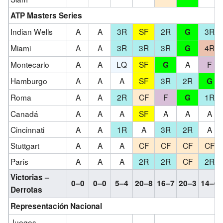
ATP Masters Series
Indian Wells
A
A
3R
SF
2R
3R
G
Miami
A
A
3R
3R
3R
4R
G
Montecarlo
A
A
LQ
SF
A
F
G
Hamburgo
A
A
A
SF
3R
2R
G
Roma
A
A
2R
CF
F
1R
G
Canadá
A
A
A
SF
A
A
A
Cincinnati
A
A
1R
A
3R
2R
A
Stuttgart
A
A
A
CF
CF
CF
CF
París
A
A
A
2R
2R
CF
2R
Victorias –
0–0
0–0
5–4
20–8
16–7
20–3
14–6
Derrotas
Representación Nacional
Juegos