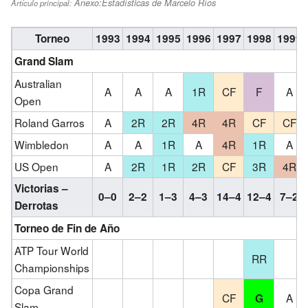
Anexo:Estadísticas de Marcelo Ríos
Artículo principal:
Torneo
1993
1994
1995
1996
1997
1998
1999
Grand Slam
Australian
A
A
A
1R
CF
F
A
Open
Roland Garros
A
2R
2R
4R
4R
CF
CF
Wimbledon
A
A
1R
A
4R
1R
A
US Open
A
2R
1R
2R
CF
3R
4R
Victorias –
0–0
2–2
1–3
4–3
14–4
12–4
7–2
Derrotas
Torneo de Fin de Año
ATP Tour World
RR
Championships
Copa Grand
CF
A
G
Slam