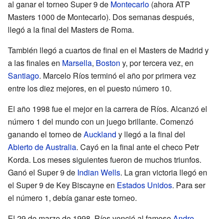
al ganar el torneo Super 9 de
Montecarlo
(ahora ATP
Masters 1000 de Montecarlo). Dos semanas después,
llegó a la final del Masters de Roma.
También llegó a cuartos de final en el Masters de Madrid y
a las finales en
Marsella
,
Boston
y, por tercera vez, en
Santiago
. Marcelo Ríos terminó el año por primera vez
entre los diez mejores, en el puesto número 10.
El año 1998 fue el mejor en la carrera de Ríos. Alcanzó el
número 1 del mundo con un juego brillante. Comenzó
ganando el torneo de
Auckland
y llegó a la final del
Abierto de Australia
. Cayó en la final ante el checo Petr
Korda. Los meses siguientes fueron de muchos triunfos.
Ganó el Super 9 de
Indian Wells
. La gran victoria llegó en
el Super 9 de Key Biscayne en
Estados Unidos
. Para ser
el número 1, debía ganar este torneo.
El 29 de marzo de 1998, Ríos venció al famoso
Andre