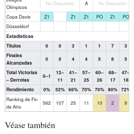
No Disputado
A
No Disputado
Olímpicos
Copa Davis
Z1
Z1
Z1
PO
Z1
PO
Düsseldorf
Estadísticas
Títulos
0
0
3
1
1
7
3
Finales
0
0
4
4
5
8
5
Alcanzadas
Total Victorias
12–
41–
57–
60–
68–
47–
0–1
– Derrotas
11
21
25
26
17
18
Rendimiento
0%
52%
66%
70%
70%
80%
72%
Ranking de Fin
562
107
25
11
10
2
9
de Año
Véase también