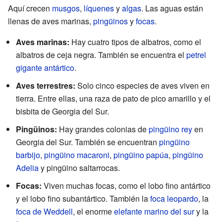
Aquí crecen
musgos
,
líquenes
y
algas
. Las aguas están
llenas de aves marinas,
pingüinos
y
focas
.
Aves marinas:
Hay cuatro tipos de albatros, como el
albatros de ceja negra. También se encuentra el
petrel
gigante antártico
.
Aves terrestres:
Solo cinco especies de aves viven en
tierra. Entre ellas, una raza de pato de pico amarillo y el
bisbita de Georgia del Sur.
Pingüinos:
Hay grandes colonias de
pingüino rey
en
Georgia del Sur. También se encuentran
pingüino
barbijo
,
pingüino macaroni
,
pingüino papúa
,
pingüino
Adelia
y pingüino saltarrocas.
Focas:
Viven muchas focas, como el lobo fino antártico
y el lobo fino subantártico. También la
foca leopardo
, la
foca de Weddell
, el enorme
elefante marino del sur
y la