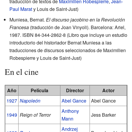
traducción de textos de
Maximilien Robespierre
,
Jean-
Paul Marat
y Louis de Saint-Just)
Muniesa, Bernat.
El discurso jacobino en la Revolución
Francesa
(traducción de Joan Vinyoli). Barcelona: Ariel,
1987. ISBN 84-344-2862-8 (Libro que incluye un estudio
introductorio del historiador Bernat Muniesa a las
traducciones de discursos seleccionados de Maximilien
Robespierre y Louis de Saint-Just)
En el cine
Año
Película
Director
Actor
1927
Napoleón
Abel Gance
Abel Gance
Anthony
1949
Reign of Terror
Jess Barker
Mann
Andrzej