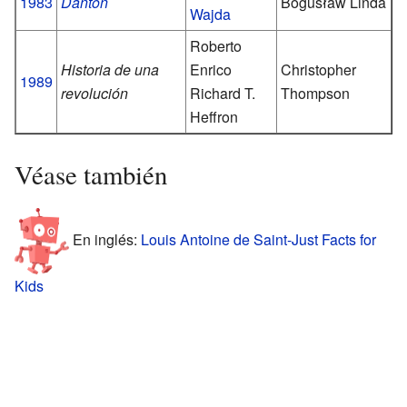
1983
Danton
Bogusław Linda
Wajda
Roberto
Historia de una
Enrico
Christopher
1989
revolución
Richard T.
Thompson
Heffron
Véase también
En inglés:
Louis Antoine de Saint-Just Facts for
Kids