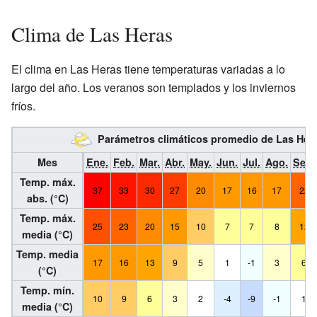
Clima de Las Heras
El clima en Las Heras tiene temperaturas variadas a lo
largo del año. Los veranos son templados y los inviernos
fríos.
Parámetros climáticos promedio de Las Her
Mes
Ene.
Feb.
Mar.
Abr.
May.
Jun.
Jul.
Ago.
Sep.
Temp. máx.
37
33
30
27
20
17
16
17
22
abs. (°C)
Temp. máx.
25
23
20
15
10
7
7
8
12
media (°C)
Temp. media
17
16
13
9
5
1
-1
3
6
(°C)
Temp. mín.
10
9
6
3
2
-4
-9
-1
1
media (°C)