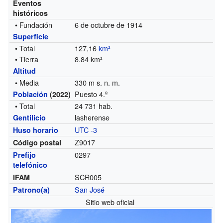
Eventos
históricos
• Fundación
6 de octubre de 1914
Superficie
• Total
127,16
km²
• Tierra
8.84 km²
Altitud
• Media
330 m s. n. m.
Puesto 4.º
Población
(2022)
• Total
24 731 hab.
lasherense
Gentilicio
UTC -3
Huso horario
Z9017
Código postal
0297
Prefijo
telefónico
SCR005
IFAM
San José
Patrono(a)
Sitio web oficial