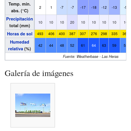
Temp. mín.
2
1
-7
-7
-17
-18
-12
-13
-5
abs. (°C)
Precipitación
10
10
10
20
10
10
10
10
10
total (mm)
Horas de sol
493
406
400
387
307
276
298
335
369
Humedad
42
44
48
52
61
64
63
59
53
relativa
(%)
Fuente:
Weatherbase - Las Heras
Galería de imágenes