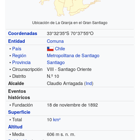
Ubicación de La Granja en el Gran Santiago
33°32′35″S
70°37′55″O
Coordenadas
Comuna
Entidad
•
País
Chile
•
Región
Metropolitana de Santiago
•
Provincia
Santiago
• Circunscripción
VIII - Santiago Oriente
• Distrito
N.º 10
Claudio Arriagada (
Ind
)
Alcalde
Eventos
históricos
• Fundación
18 de noviembre de 1892
Superficie
• Total
10
km²
Altitud
• Media
606 m s. n. m.