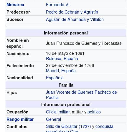
Fernando VI
Monarca
Pedro de Cebrián y Agustín
Predecesor
Agustín de Ahumada y Villalón
Sucesor
Información personal
Nombre en
Juan Francisco de Güemes y Horcasitas
español
16 de mayo de 1681
Nacimiento
Reinosa
,
España
27 de noviembre de 1766
Fallecimiento
Madrid
,
España
Española
Nacionalidad
Familia
Juan Vicente de Güemes Pacheco de
Hijos
Padilla
Información profesional
Oficial militar
, militar y
político
Ocupación
General
Rango militar
Sitio de Gibraltar (1727)
y
conquista
Conflictos
española de Orán