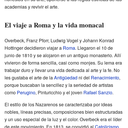
academias y revivir el arte.
El viaje a Roma y la vida monacal
Overbeck, Franz Pforr, Ludwig Vogel y Johann Konrad
Hottinger decidieron viajar a
Roma
. Llegaron el 10 de
junio de 1810 y se alojaron en un antiguo monasterio. Allí
vivieron de forma sencilla, casi como monjes. Su lema era
trabajar duro y llevar una vida dedicada al arte y la fe. No
les gustaba el arte de la
Antigüedad
ni del
Renacimiento
,
porque buscaban la sencillez y la seriedad de artistas
como
Perugino
, Pinturicchio y el joven
Rafael Sanzio
.
El estilo de los Nazarenos se caracterizaba por ideas
nobles, líneas precisas, composiciones bien estructuradas
y un uso especial de la luz y el color. Overbeck era el líder
de este movimiento. En 1813, se convirtió al
Catolicismo
,