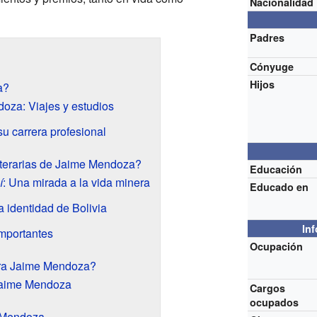
Nacionalidad
Padres
Cónyuge
Hijos
a?
oza: Viajes y estudios
su carrera profesional
literarias de Jaime Mendoza?
Educación
í
: Una mirada a la vida minera
Educado en
La identidad de Bolivia
In
importantes
Ocupación
ara Jaime Mendoza?
Jaime Mendoza
Cargos
ocupados
 Mendoza