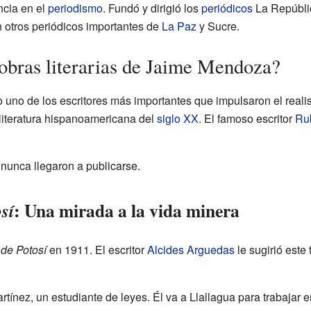
cia en el
periodismo
. Fundó y dirigió los
periódicos
La Repúbli
 otros periódicos importantes de
La Paz
y Sucre.
 obras literarias de Jaime Mendoza?
no de los escritores más importantes que impulsaron el realism
a literatura hispanoamericana del
siglo XX
. El famoso escritor
Ru
 nunca llegaron a publicarse.
: Una mirada a la vida minera
sí
 de Potosí
en 1911. El escritor
Alcides Arguedas
le sugirió este 
artínez, un estudiante de leyes. Él va a Llallagua para trabajar