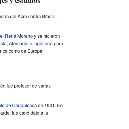
es y estudios
uerra del Acre contra
Brasil
.
iel René Moreno
y se hicieron
cia
,
Alemania
e
Inglaterra
para
érica como de Europa.
én fue profesor de varias
to de Chuquisaca
en 1931. En
tarde, fue candidato a la