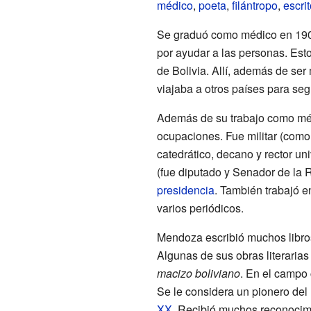
médico
,
poeta
,
filántropo
,
escrit
Se graduó como médico en 190
por ayudar a las personas. Esto
de Bolivia. Allí, además de ser
viajaba a otros países para se
Además de su trabajo como mé
ocupaciones. Fue militar (com
catedrático, decano y rector uni
(fue diputado y Senador de la R
presidencia
. También trabajó e
varios periódicos.
Mendoza escribió muchos libros,
Algunas de sus obras literaria
macizo boliviano
. En el campo 
Se le considera un pionero del r
XX
. Recibió muchos reconocimi