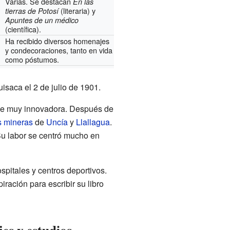
Varias. Se destacan
En las
(literaria) y
tierras de Potosí
Apuntes de un médico
(científica).
Ha recibido diversos homenajes
y condecoraciones, tanto en vida
como póstumos.
saca el 2 de julio de 1901.
fue muy innovadora. Después de
 mineras
de
Uncía
y
Llallagua
.
 Su labor se centró mucho en
spitales y centros deportivos.
piración para escribir su libro