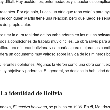
uy difícil. Hay accidentes, enfermedades y situaciones complic
eresantes. Por ejemplo, Lucas, un niño que roba estaño para ay
er con quien Martín tiene una relación, pero que luego se separ
s del propio autor.
mostrar la dura realidad de los trabajadores en las minas bolivi
os a condiciones de trabajo muy difíciles. La obra sirvió para al
literatura minera» boliviana y campañas para mejorar las cond
idera un documento muy valioso sobre la vida de los mineros bo
diferentes opiniones. Algunos la vieron como una obra con fue
n muy objetiva y poderosa. En general, se destaca la habilidad 
 La identidad de Bolivia
endoza,
El macizo boliviano
, se publicó en 1935. En él, Mendoz