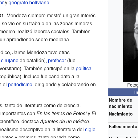
or
y
geógrafo
boliviano
.
1. Mendoza siempre mostró un gran interés
 se vio en su trabajo en las zonas mineras
 médico, realizó labores sociales. También
guir aprendiendo sobre medicina.
dico, Jaime Mendoza tuvo otras
o
cirujano
de batallón),
profesor
(fue
versitario). También participó en la
política
epública). Incluso fue candidato a la
n el
periodismo
, dirigiendo y colaborando en
Fotog
I
Nombre de
 tanto de literatura como de ciencia.
nacimiento
s importantes son
En las tierras de Potosí
y
El
Nacimiento
científico, destaca
Apuntes de un médico
.
Fallecimiento
ealismo descriptivo en la literatura del
siglo
entos y premios, tanto en vida como