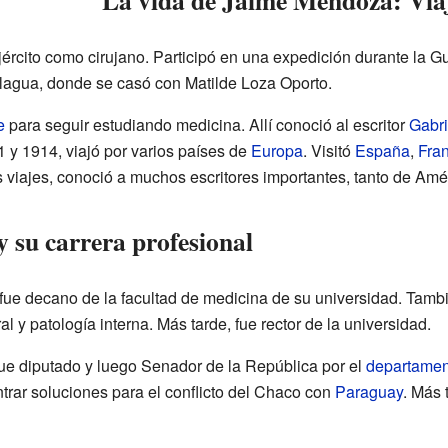
La vida de Jaime Mendoza: Viaj
ército como cirujano. Participó en una expedición durante la G
lagua, donde se casó con Matilde Loza Oporto.
e
para seguir estudiando medicina. Allí conoció al escritor
Gabr
y 1914, viajó por varios países de
Europa
. Visitó
España
,
Fran
s viajes, conoció a muchos escritores importantes, tanto de Am
y su carrera profesional
fue decano de la facultad de medicina de su universidad. Tambi
 y patología interna. Más tarde, fue rector de la universidad.
Fue diputado y luego Senador de la República por el
departamen
trar soluciones para el conflicto del Chaco con
Paraguay
. Más 