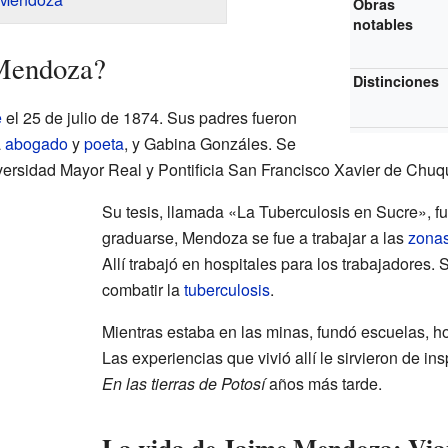
Obras
notables
 Mendoza?
Distinciones
e
el 25 de julio de 1874. Sus padres fueron
a
abogado
y
poeta
, y Gabina Gonzáles. Se
rsidad Mayor Real y Pontificia San Francisco Xavier de Chuqui
Su tesis, llamada «La Tuberculosis en Sucre», 
graduarse, Mendoza se fue a trabajar a las
zonas
Allí trabajó en hospitales para los trabajadores.
combatir la
tuberculosis
.
Mientras estaba en las minas, fundó escuelas, ho
Las experiencias que vivió allí le sirvieron de ins
En las tierras de Potosí
años más tarde.