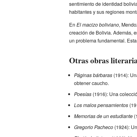
sentimiento de identidad bolivi
habitantes y sus regiones mon
En
El macizo boliviano
, Mendoz
creación de Bolivia. Además, en
un problema fundamental. Esta o
Otras obras literari
Páginas bárbaras
(1914): Un
obtener caucho.
Poesías
(1916): Una colecci
Los malos pensamientos
(19
Memorias de un estudiante
(1
Gregorio Pacheco
(1924): Un