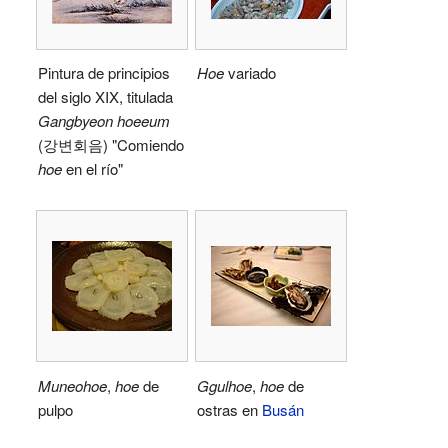
Pintura de principios
Hoe
variado
del siglo XIX, titulada
Gangbyeon hoeeum
(강변회음) "Comiendo
hoe
en el río"
Muneohoe
,
hoe
de
Ggulhoe
,
hoe
de
pulpo
ostras en
Busán