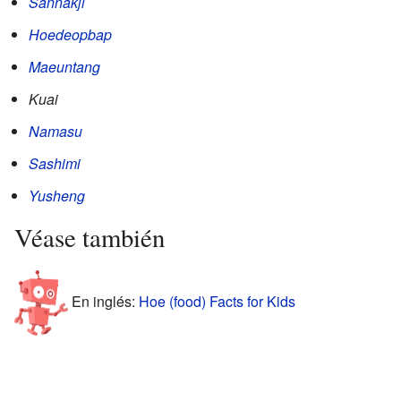
Sannakji
Hoedeopbap
Maeuntang
Kuai
Namasu
Sashimi
Yusheng
Véase también
En inglés:
Hoe (food) Facts for Kids