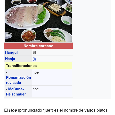
Nombre coreano
회
Hangul
膾
Hanja
Transliteraciones
hoe
-
Romanización
revisada
hoe
-
McCune-
Reischauer
El
Hoe
(pronunciado "jue") es el nombre de varios platos