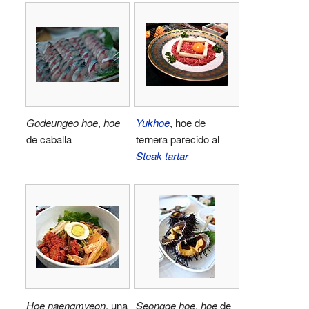
Godeungeo hoe
,
hoe
Yukhoe
, hoe de
de caballa
ternera parecido al
Steak tartar
Hoe naengmyeon
, una
Seongge hoe
,
hoe
de