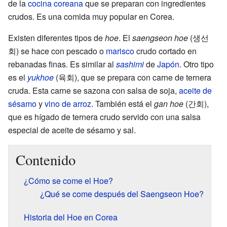
de la
cocina coreana
que se preparan con ingredientes
crudos. Es una comida muy popular en Corea.
Existen diferentes tipos de
hoe
. El
saengseon hoe
(생선
회) se hace con pescado o
marisco
crudo cortado en
rebanadas finas. Es similar al
sashimi
de
Japón
. Otro tipo
es el
yukhoe
(육회), que se prepara con carne de ternera
cruda. Esta carne se sazona con salsa de soja,
aceite de
sésamo
y
vino de arroz
. También está el
gan hoe
(간회),
que es hígado de ternera crudo servido con una salsa
especial de aceite de sésamo y sal.
Contenido
¿Cómo se come el Hoe?
¿Qué se come después del Saengseon Hoe?
Historia del Hoe en Corea