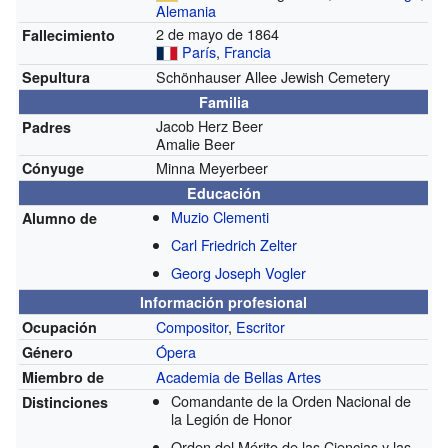
Alemania
2 de mayo de 1864
Fallecimiento
París
,
Francia
Schönhauser Allee Jewish Cemetery
Sepultura
Familia
Jacob Herz Beer
Padres
Amalie Beer
Minna Meyerbeer
Cónyuge
Educación
Muzio Clementi
Alumno de
Carl Friedrich Zelter
Georg Joseph Vogler
Información profesional
Compositor
,
Escritor
Ocupación
Ópera
Género
Academia de Bellas Artes
Miembro de
Comandante de la Orden Nacional de
Distinciones
la Legión de Honor
Orden del Mérito de las Ciencias y las