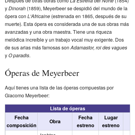
Después de otras obras como
La Estrella del Norte
(1854)
y
Dinorah
(1859), Meyerbeer se despidió del mundo de la
ópera con
L'Africaine
(estrenada en 1865, después de su
muerte). Esta ópera es considerada una de sus obras más
avanzadas y una obra maestra. Tiene una riqueza
melódica increíble y un trabajo vocal muy exigente. Dos
de sus arias más famosas son
Adamastor, roi des vagues
y
O paradis
.
Óperas de Meyerbeer
Aquí tienes una lista de las óperas compuestas por
Giacomo Meyerbeer:
Lista de óperas
Fecha
Fecha
Lugar
Obra
composición
estreno
estreno