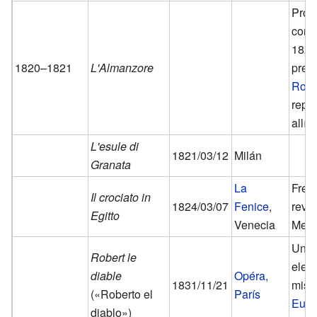
Prob
comp
1820
1820–1821
L'Almanzore
previ
Rom
repr
allí.
L'esule di
1821/03/12
Milán
Granata
La
Frec
Il crociato in
1824/03/07
Fenice
,
revi
Egitto
Venecia
Meye
Una 
Robert le
elem
diable
Opéra,
1831/11/21
miste
(«Roberto el
París
Eugè
diablo»)