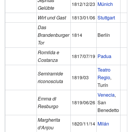
Jephtas
1812/12/23
Múnich
Gelübte
Wirt und Gast
1813/01/06
Stuttgart
Das
Brandenburger
1814
Berlín
Tor
Romilda e
1817/07/19
Padua
Costanza
Teatro
Semiramide
1819/03
Regio
,
riconosciuta
Turín
Venecia
,
Emma di
1819/06/26
San
Resburgo
Benedetto
Margherita
1820/11/14
Milán
d’Anjou