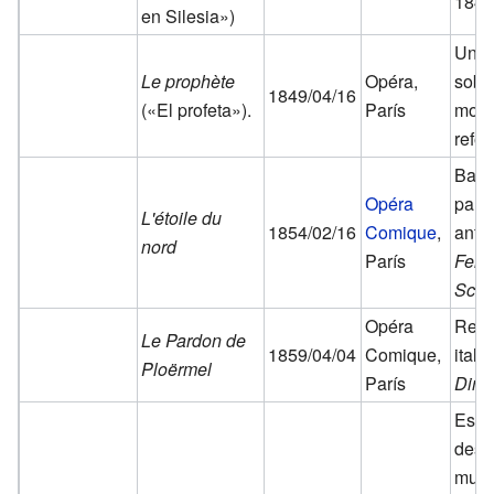
1847
en Silesia»)
Un e
Le prophète
Opéra,
sobr
1849/04/16
(«El profeta»).
París
movi
refo
Basa
Opéra
part
L'étoile du
1854/02/16
Comique
,
anter
nord
París
Feldl
Schl
Opéra
Revi
Le Pardon de
1859/04/04
Comique,
ital
Ploërmel
París
Dino
Estr
desp
muer