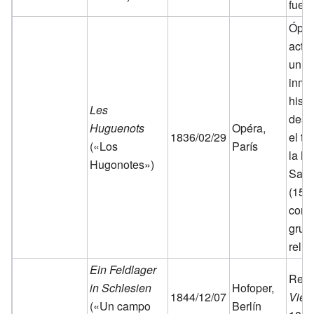
fue el
Óper
acto
un éx
inme
histo
Les
desa
Huguenots
Opéra,
1836/02/29
el tr
(«Los
París
la M
Hugonotes»)
San 
(157
confl
grup
relig
Ein Feldlager
Revi
in Schlesien
Hofoper,
1844/12/07
Viel
(«Un campo
Berlín