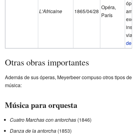
óper
Opéra,
L'Africaine
1865/04/28
ambi
París
exóti
inspi
viaj
de 
Otras obras importantes
Además de sus óperas, Meyerbeer compuso otros tipos de
música:
Música para orquesta
Cuatro Marchas con antorchas
(1846)
Danza de la antorcha
(1853)