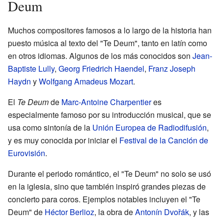
Deum
Muchos compositores famosos a lo largo de la historia han
puesto música al texto del "Te Deum", tanto en latín como
en otros idiomas. Algunos de los más conocidos son
Jean-
Baptiste Lully
,
Georg Friedrich Haendel
,
Franz Joseph
Haydn
y
Wolfgang Amadeus Mozart
.
El
Te Deum
de
Marc-Antoine Charpentier
es
especialmente famoso por su introducción musical, que se
usa como sintonía de la
Unión Europea de Radiodifusión
,
y es muy conocida por iniciar el
Festival de la Canción de
Eurovisión
.
Durante el periodo romántico, el "Te Deum" no solo se usó
en la iglesia, sino que también inspiró grandes piezas de
concierto para coros. Ejemplos notables incluyen el "Te
Deum" de
Héctor Berlioz
, la obra de
Antonín Dvořák
, y las