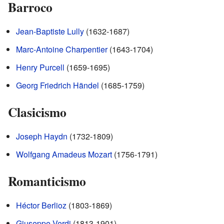
Barroco
Jean-Baptiste Lully
(1632-1687)
Marc-Antoine Charpentier
(1643-1704)
Henry Purcell
(1659-1695)
Georg Friedrich Händel
(1685-1759)
Clasicismo
Joseph Haydn
(1732-1809)
Wolfgang Amadeus Mozart
(1756-1791)
Romanticismo
Héctor Berlioz
(1803-1869)
Giuseppe Verdi
(1813-1901)