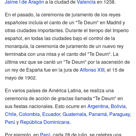
Jaime I de Aragón
a la ciudad de
Valencia
en 1238.
En el pasado, la ceremonia de juramento de los reyes
españoles incluía el canto de un "Te Deum" en Madrid y
otras ciudades importantes. Durante el tiempo del Imperio
español, en todas las ciudades bajo el control de la
monarquía, la ceremonia de juramento de un nuevo rey
terminaba con una misa y el canto del "Te Deum". La
última vez que se cantó un "Te Deum" por la ascensión de
un rey de España fue en la jura de
Alfonso XIII
, el 15 de
mayo de 1902.
En varios países de América Latina, se realiza una
ceremonia de acción de gracias llamada "Te Deum" en
sus fiestas nacionales. Esto ocurre en
Argentina
,
Bolivia
,
Chile
,
Colombia
,
Ecuador
,
Guatemala
,
Panamá
,
Paraguay
,
Perú
y
República Dominicana
.
Por ejemplo, en
Perú
, cada 28 de julio, se celebra una