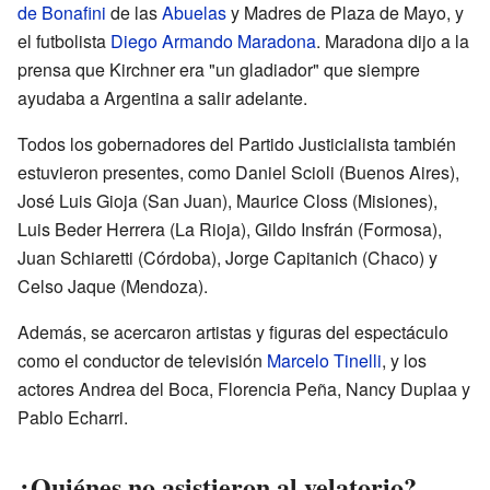
de Bonafini
de las
Abuelas
y Madres de Plaza de Mayo, y
el futbolista
Diego Armando Maradona
. Maradona dijo a la
prensa que Kirchner era "un gladiador" que siempre
ayudaba a Argentina a salir adelante.
Todos los gobernadores del Partido Justicialista también
estuvieron presentes, como Daniel Scioli (Buenos Aires),
José Luis Gioja (San Juan), Maurice Closs (Misiones),
Luis Beder Herrera (La Rioja), Gildo Insfrán (Formosa),
Juan Schiaretti (Córdoba), Jorge Capitanich (Chaco) y
Celso Jaque (Mendoza).
Además, se acercaron artistas y figuras del espectáculo
como el conductor de televisión
Marcelo Tinelli
, y los
actores Andrea del Boca, Florencia Peña, Nancy Duplaa y
Pablo Echarri.
¿Quiénes no asistieron al velatorio?