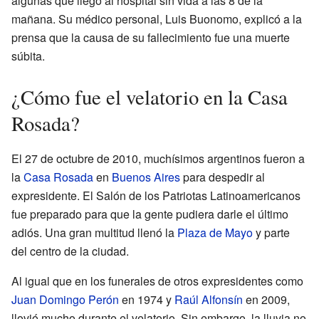
algunas que llegó al hospital sin vida a las 8 de la
mañana. Su médico personal, Luis Buonomo, explicó a la
prensa que la causa de su fallecimiento fue una muerte
súbita.
¿Cómo fue el velatorio en la Casa
Rosada?
El 27 de octubre de 2010, muchísimos argentinos fueron a
la
Casa Rosada
en
Buenos Aires
para despedir al
expresidente. El Salón de los Patriotas Latinoamericanos
fue preparado para que la gente pudiera darle el último
adiós. Una gran multitud llenó la
Plaza de Mayo
y parte
del centro de la ciudad.
Al igual que en los funerales de otros expresidentes como
Juan Domingo Perón
en 1974 y
Raúl Alfonsín
en 2009,
llovió mucho durante el velatorio. Sin embargo, la lluvia no