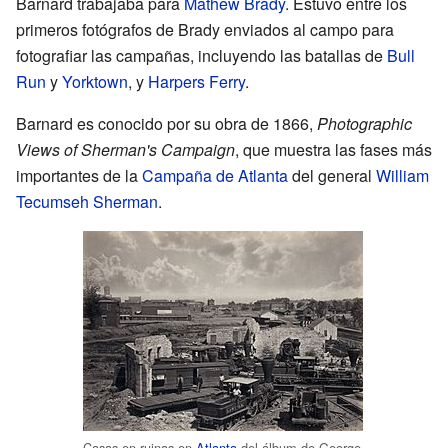
Barnard trabajaba para
Mathew Brady
. Estuvo entre los
primeros fotógrafos de Brady enviados al campo para
fotografiar las campañas, incluyendo las batallas de
Bull
Run
y
Yorktown
, y
Harpers Ferry
.
Barnard es conocido por su obra de 1866,
Photographic
Views of Sherman's Campaign
, que muestra las fases más
importantes de la
Campaña de Atlanta
del general
William
Tecumseh Sherman
.
Casas en ruinas en
Atlanta
del álbum de George