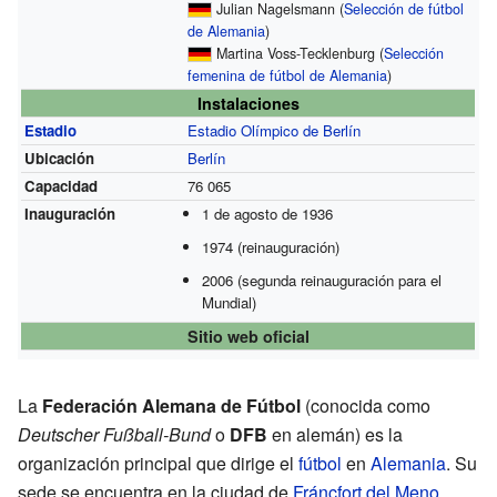
Julian Nagelsmann (
Selección de fútbol
de Alemania
)
Martina Voss-Tecklenburg (
Selección
femenina de fútbol de Alemania
)
Instalaciones
Estadio
Estadio Olímpico de Berlín
Ubicación
Berlín
Capacidad
76 065
Inauguración
1 de agosto de 1936
1974 (reinauguración)
2006 (segunda reinauguración para el
Mundial)
Sitio web oficial
La
Federación Alemana de Fútbol
(conocida como
Deutscher Fußball-Bund
o
DFB
en alemán) es la
organización principal que dirige el
fútbol
en
Alemania
. Su
sede se encuentra en la ciudad de
Fráncfort del Meno
.