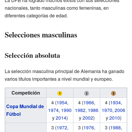
La DFB ha logrado muchos éxitos con sus selecciones
nacionales, tanto masculinas como femeninas, en
diferentes categorías de edad.
Selecciones masculinas
Selección absoluta
La selección masculina principal de Alemania ha ganado
varios títulos importantes a nivel mundial y europeo.
Competición
4 (
1954
,
4 (
1966
,
4 (
1934
,
Copa Mundial de
1974
,
1990
1982
,
1986
1970
,
2006
Fútbol
y
2014
)
y
2002
)
y
2010
)
3 (
1972
,
3 (
1976
,
3 (
1988
,