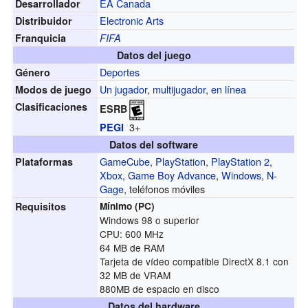
EA Canada
Desarrollador
Electronic Arts
Distribuidor
Franquicia
FIFA
Datos del juego
Deportes
Género
Un jugador
,
multijugador
,
en línea
Modos de juego
Clasificaciones
ESRB
3+
PEGI
Datos del software
GameCube
,
PlayStation
,
PlayStation 2
,
Plataformas
Xbox
,
Game Boy Advance
,
Windows
,
N-
Gage
, teléfonos móviles
Requisitos
Mínimo (PC)
Windows 98 o superior
CPU: 600 MHz
64 MB de RAM
Tarjeta de vídeo compatible DirectX 8.1 con
32 MB de VRAM
880MB de espacio en disco
Datos del hardware