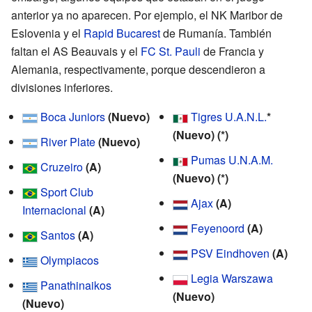
anterior ya no aparecen. Por ejemplo, el NK Maribor de
Eslovenia y el
Rapid Bucarest
de Rumanía. También
faltan el AS Beauvais y el
FC St. Pauli
de Francia y
Alemania, respectivamente, porque descendieron a
divisiones inferiores.
Boca Juniors
(Nuevo)
Tigres U.A.N.L.
*
(Nuevo) (*)
River Plate
(Nuevo)
Pumas U.N.A.M.
Cruzeiro
(A)
(Nuevo) (*)
Sport Club
Ajax
(A)
Internacional
(A)
Feyenoord
(A)
Santos
(A)
PSV Eindhoven
(A)
Olympiacos
Legia Warszawa
Panathinaikos
(Nuevo)
(Nuevo)