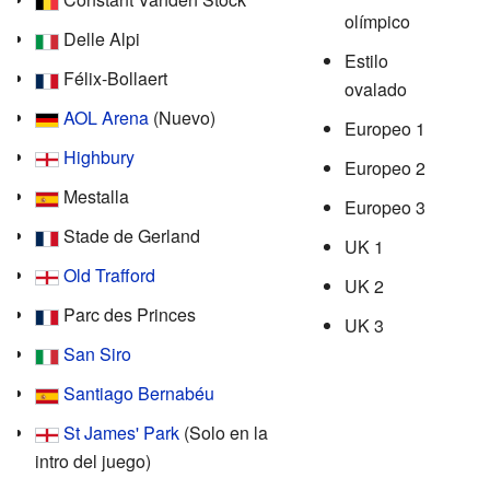
olímpico
Delle Alpi
Estilo
Félix-Bollaert
ovalado
AOL Arena
(Nuevo)
Europeo 1
Highbury
Europeo 2
Mestalla
Europeo 3
Stade de Gerland
UK 1
Old Trafford
UK 2
Parc des Princes
UK 3
San Siro
Santiago Bernabéu
St James' Park
(Solo en la
intro del juego)