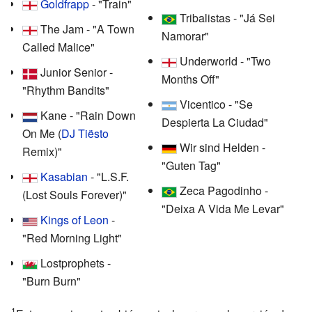
Goldfrapp
- "Train"
Tribalistas - "Já Sei
The Jam - "A Town
Namorar"
Called Malice"
Underworld - "Two
Junior Senior -
Months Off"
"Rhythm Bandits"
Vicentico - "Se
Kane - "Rain Down
Despierta La Ciudad"
On Me (
DJ Tiësto
Wir sind Helden -
Remix)"
"Guten Tag"
Kasabian
- "L.S.F.
Zeca Pagodinho -
(Lost Souls Forever)"
"Deixa A Vida Me Levar"
Kings of Leon
-
"Red Morning Light"
Lostprophets -
"Burn Burn"
1