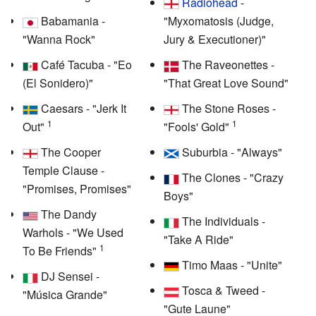
Radiohead
-
Babamania -
"Myxomatosis (Judge,
"Wanna Rock"
Jury & Executioner)"
Café Tacuba - "Eo
The Raveonettes -
(El Sonidero)"
"That Great Love Sound"
Caesars - "Jerk It
The Stone Roses -
1
1
Out"
"Fools' Gold"
The Cooper
Suburbia - "Always"
Temple Clause -
The Clones - "Crazy
"Promises, Promises"
Boys"
The Dandy
The Individuals -
Warhols - "We Used
"Take A Ride"
1
To Be Friends"
Timo Maas - "Unite"
DJ Sensei -
Tosca & Tweed -
"Música Grande"
"Gute Laune"