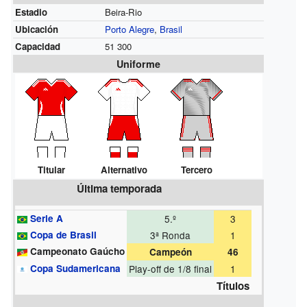
Estadio
Beira-Rio
Ubicación
Porto Alegre
,
Brasil
Capacidad
51 300
Uniforme
Titular
Alternativo
Tercero
Última temporada
Serie A
5.º
3
Copa de Brasil
3ª Ronda
1
Campeonato Gaúcho
Campeón
46
Copa Sudamericana
Play-off de 1/8 final
1
Títulos