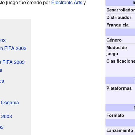
te juego fue creado por
Electronic Arts
y
I
Desarrollado
Distribuidor
Franquicia
003
Género
Modos de
en FIFA 2003
juego
Clasificacion
n FIFA 2003
a
ca
Plataformas
y Oceanía
Formato
 2003
03
Lanzamiento