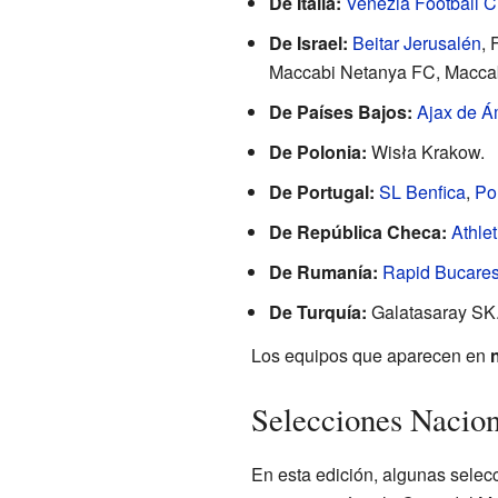
De Italia:
Venezia Football C
De Israel:
Beitar Jerusalén
,
Maccabi Netanya FC, Maccab
De Países Bajos:
Ajax de 
De Polonia:
Wisła Krakow.
De Portugal:
SL Benfica
,
Po
De República Checa:
Athle
De Rumanía:
Rapid Bucares
De Turquía:
Galatasaray SK
Los equipos que aparecen en
Selecciones Nacio
En esta edición, algunas selec