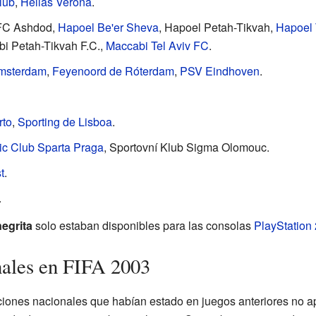
lub
,
Hellas Verona
.
 FC Ashdod,
Hapoel Be'er Sheva
, Hapoel Petah-Tikvah,
Hapoel 
i Petah-Tikvah F.C.,
Maccabi Tel Aviv FC
.
Ámsterdam
,
Feyenoord de Róterdam
,
PSV Eindhoven
.
rto
,
Sporting de Lisboa
.
tic Club Sparta Praga
, Sportovní Klub Sigma Olomouc.
t
.
.
negrita
solo estaban disponibles para las consolas
PlayStation 
nales en FIFA 2003
ciones nacionales que habían estado en juegos anteriores no a