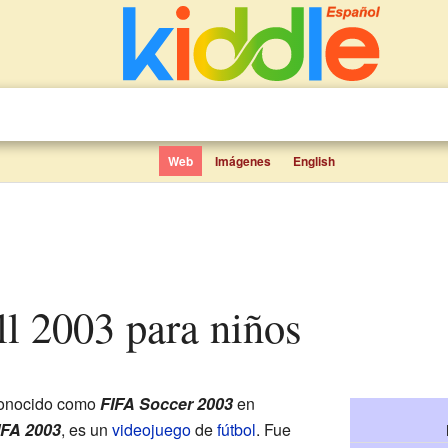
Web
Imágenes
English
ll 2003 para niños
conocido como
FIFA Soccer 2003
en
IFA 2003
, es un
videojuego
de
fútbol
. Fue