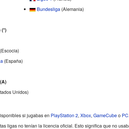
Bundesliga
(Alemania)
)
(*)
(Escocia)
la
(España)
 (A)
tados Unidos)
isponibles si jugabas en
PlayStation 2
,
Xbox
,
GameCube
o
PC
as ligas no tenían la licencia oficial. Esto significa que no usa