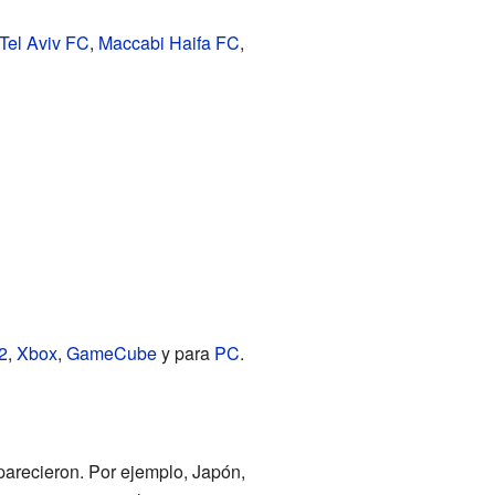
Tel Aviv FC
,
Maccabi Haifa FC
,
2
,
Xbox
,
GameCube
y para
PC
.
parecieron. Por ejemplo, Japón,