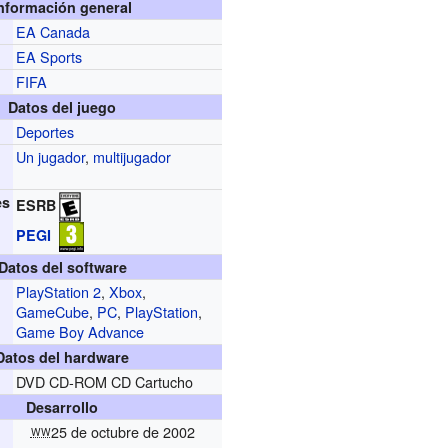
nformación general
EA Canada
r
EA Sports
FIFA
Datos del juego
Deportes
Un jugador
,
multijugador
es
ESRB
PEGI
Datos del software
PlayStation 2
,
Xbox
,
GameCube
,
PC
,
PlayStation
,
Game Boy Advance
Datos del hardware
DVD CD-ROM CD Cartucho
Desarrollo
25 de octubre de 2002
WW