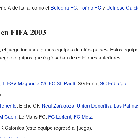
ie A de Italia, como el
Bologna FC
,
Torino FC
y
Udinese Calci
 en FIFA 2003
 el juego incluía algunos equipos de otros países. Estos equipo
uego o equipos que regresaban de ediciones anteriores.
:
,
1. FSV Maguncia 05
,
FC St. Pauli
, SG Fürth,
SC Friburgo
.
.
Tenerife
, Elche CF,
Real Zaragoza
,
Unión Deportiva Las Palma
M Caen
, Le Mans FC,
FC Lorient
,
FC Metz
.
K Salónica (este equipo regresó al juego).