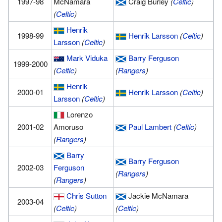
1997-98
McNamara
Craig Burley
(
Celtic
)
(
Celtic
)
Henrik
1998-99
Henrik Larsson
(
Celtic
)
Larsson
(
Celtic
)
Mark Viduka
Barry Ferguson
1999-2000
(
Celtic
)
(
Rangers
)
Henrik
2000-01
Henrik Larsson
(
Celtic
)
Larsson
(
Celtic
)
Lorenzo
2001-02
Amoruso
Paul Lambert
(
Celtic
)
(
Rangers
)
Barry
Barry Ferguson
2002-03
Ferguson
(
Rangers
)
(
Rangers
)
Chris Sutton
Jackie McNamara
2003-04
(
Celtic
)
(
Celtic
)