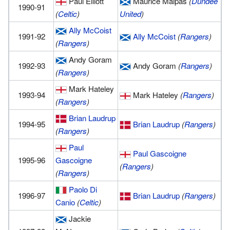
Paul Elliott
Maurice Malpas
(
Dundee
1990-91
(
Celtic
)
United
)
Ally McCoist
1991-92
Ally McCoist
(
Rangers
)
(
Rangers
)
Andy Goram
1992-93
Andy Goram
(
Rangers
)
(
Rangers
)
Mark Hateley
1993-94
Mark Hateley
(
Rangers
)
(
Rangers
)
Brian Laudrup
1994-95
Brian Laudrup
(
Rangers
)
(
Rangers
)
Paul
Paul Gascoigne
1995-96
Gascoigne
(
Rangers
)
(
Rangers
)
Paolo Di
1996-97
Brian Laudrup
(
Rangers
)
Canio
(
Celtic
)
Jackie