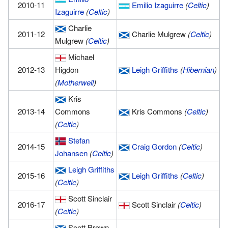
2010-11
Emilio Izaguirre
(
Celtic
)
Izaguirre
(
Celtic
)
Charlie
2011-12
Charlie Mulgrew
(
Celtic
)
Mulgrew
(
Celtic
)
Michael
2012-13
Higdon
Leigh Griffiths
(
Hibernian
)
(
Motherwell
)
Kris
2013-14
Commons
Kris Commons
(
Celtic
)
(
Celtic
)
Stefan
2014-15
Craig Gordon
(
Celtic
)
Johansen
(
Celtic
)
Leigh Griffiths
2015-16
Leigh Griffiths
(
Celtic
)
(
Celtic
)
Scott Sinclair
2016-17
Scott Sinclair
(
Celtic
)
(
Celtic
)
Scott Brown