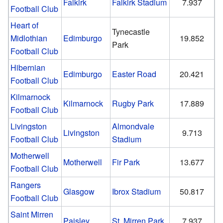
Falkirk
Falkirk Stadium
7.937
Football Club
Heart of
Tynecastle
Midlothian
Edimburgo
19.852
Park
Football Club
Hibernian
Edimburgo
Easter Road
20.421
Football Club
Kilmarnock
Kilmarnock
Rugby Park
17.889
Football Club
Livingston
Almondvale
Livingston
9.713
Football Club
Stadium
Motherwell
Motherwell
Fir Park
13.677
Football Club
Rangers
Glasgow
Ibrox Stadium
50.817
Football Club
Saint Mirren
Paisley
St. Mirren Park
7.937