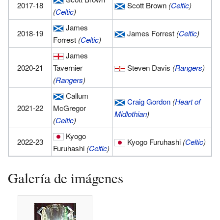
2017-18
Scott Brown
(
Celtic
)
(
Celtic
)
James
2018-19
James Forrest
(
Celtic
)
Forrest
(
Celtic
)
James
2020-21
Tavernier
Steven Davis
(
Rangers
)
(
Rangers
)
Callum
Craig Gordon
(
Heart of
2021-22
McGregor
Midlothian
)
(
Celtic
)
Kyogo
2022-23
Kyogo Furuhashi
(
Celtic
)
Furuhashi
(
Celtic
)
Galería de imágenes