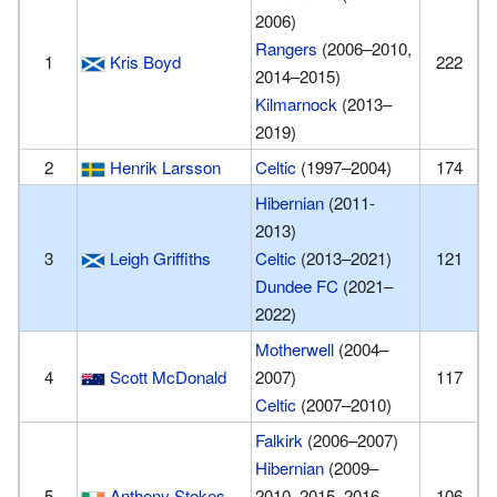
2006)
Rangers
(2006–2010,
1
Kris Boyd
222
2014–2015)
Kilmarnock
(2013–
2019)
2
Henrik Larsson
Celtic
(1997–2004)
174
Hibernian
(2011-
2013)
3
Leigh Griffiths
Celtic
(2013–2021)
121
Dundee FC
(2021–
2022)
Motherwell
(2004–
4
Scott McDonald
2007)
117
Celtic
(2007–2010)
Falkirk
(2006–2007)
Hibernian
(2009–
5
Anthony Stokes
2010, 2015–2016,
106