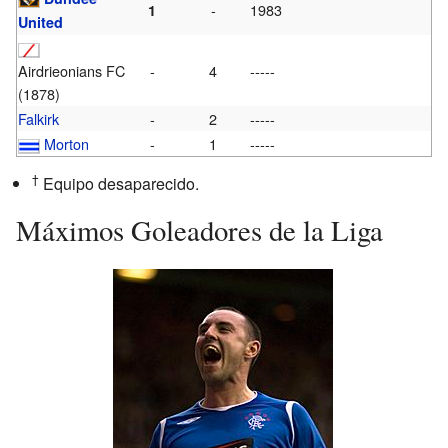
-
1983
1
United
Airdrieonians FC
-
4
-----
(1878)
Falkirk
-
2
-----
Morton
-
1
-----
†
Equipo desaparecido.
Máximos Goleadores de la Liga