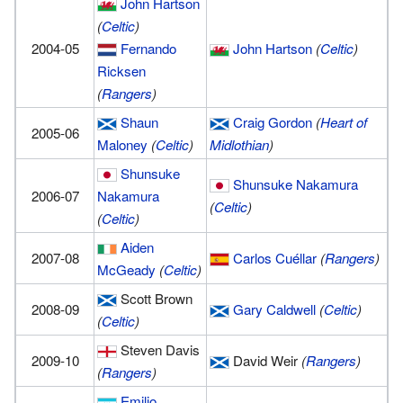
John Hartson
(
Celtic
)
2004-05
Fernando
John Hartson
(
Celtic
)
Ricksen
(
Rangers
)
Shaun
Craig Gordon
(
Heart of
2005-06
Maloney
(
Celtic
)
Midlothian
)
Shunsuke
Shunsuke Nakamura
2006-07
Nakamura
(
Celtic
)
(
Celtic
)
Aiden
2007-08
Carlos Cuéllar
(
Rangers
)
McGeady
(
Celtic
)
Scott Brown
2008-09
Gary Caldwell
(
Celtic
)
(
Celtic
)
Steven Davis
2009-10
David Weir
(
Rangers
)
(
Rangers
)
Emilio