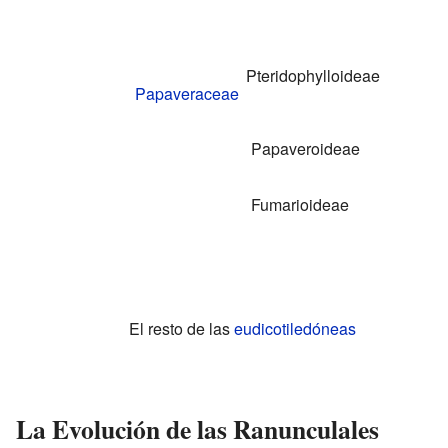
Pteridophylloideae
Papaveraceae
Papaveroideae
Fumarioideae
El resto de las
eudicotiledóneas
La Evolución de las Ranunculales