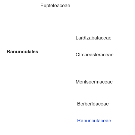
Eupteleaceae
Lardizabalaceae
Ranunculales
Circaeasteraceae
Menispermaceae
Berberidaceae
Ranunculaceae