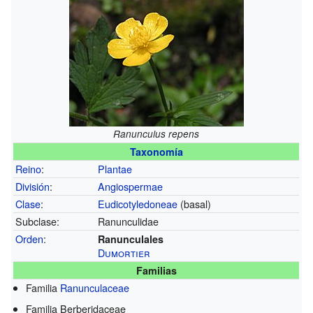
Ranunculus repens
Taxonomía
Reino
:
Plantae
División
:
Angiospermae
Clase
:
Eudicotyledoneae
(basal)
Subclase:
Ranunculidae
Orden
:
Ranunculales
Dumortier
Familias
Familia
Ranunculaceae
Familia Berberidaceae