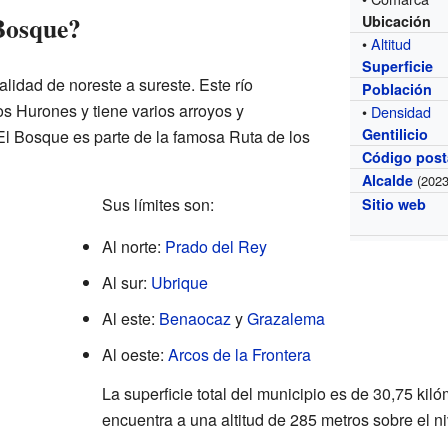
Bosque?
Ubicación
•
Altitud
Superficie
calidad de noreste a sureste. Este río
Población
 Hurones y tiene varios arroyos y
•
Densidad
Gentilicio
El Bosque es parte de la famosa Ruta de los
Código post
Alcalde
(2023
Sus límites son:
Sitio web
Al norte:
Prado del Rey
Al sur:
Ubrique
Al este:
Benaocaz
y
Grazalema
Al oeste:
Arcos de la Frontera
La superficie total del municipio es de 30,75 ki
encuentra a una altitud de 285 metros sobre el ni