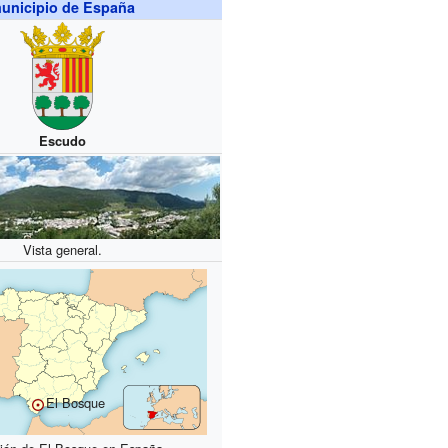
unicipio de España
Escudo
Vista general.
El Bosque