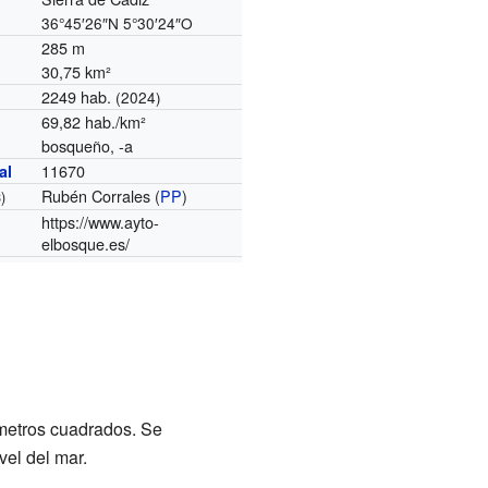
36°45′26″N
5°30′24″O
285 m
30,75 km²
2249 hab.
(2024)
69,82 hab./km²
bosqueño, -a
11670
al
Rubén Corrales (
PP
)
)
https://www.ayto-
elbosque.es/
lómetros cuadrados. Se
vel del mar.