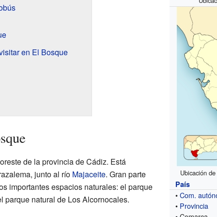
Ubicac
tobús
ue
visitar en El Bosque
osque
oreste de la provincia de Cádiz. Está
Ubicación de
razalema, junto al río
Majaceite
. Gran parte
País
 dos importantes espacios naturales: el parque
•
Com. autó
el parque natural de Los Alcornocales.
•
Provincia
• Comarca