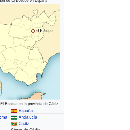
ión de El Bosque en España
El Bosque
 El Bosque en la provincia de Cádiz
España
noma
Andalucía
Cádiz
Sierra de Cádiz