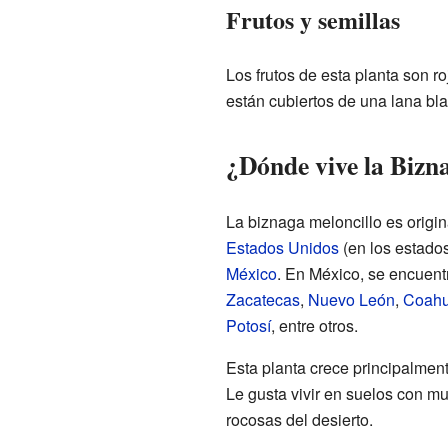
Frutos y semillas
Los frutos de esta planta son r
están cubiertos de una lana bla
¿Dónde vive la Bizn
La biznaga meloncillo es origi
Estados Unidos
(en los estado
México
. En México, se encuen
Zacatecas
,
Nuevo León
,
Coahu
Potosí
, entre otros.
Esta planta crece principalmen
Le gusta vivir en suelos con mu
rocosas del desierto.