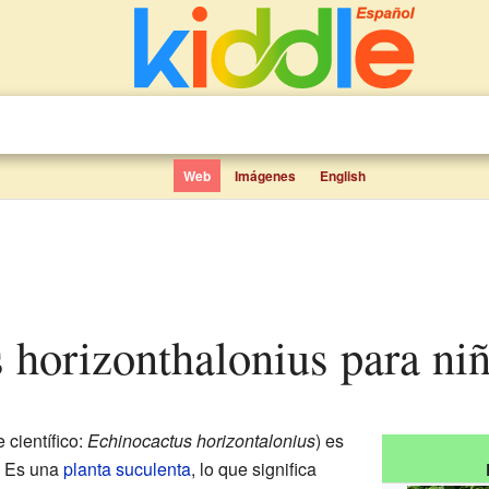
Web
Imágenes
English
s horizonthalonius para ni
científico:
Echinocactus horizontalonius
) es
. Es una
planta
suculenta
, lo que significa