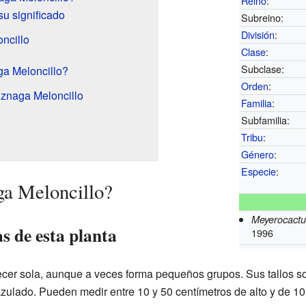
Reino
:
su significado
Subreino:
División
:
ncillo
Clase
:
Subclase:
ga Meloncillo?
Orden
:
znaga Meloncillo
Familia
:
Subfamilia:
Tribu
:
Género
:
Especie
:
ga Meloncillo?
Meyerocactu
as de esta planta
1996
ecer sola, aunque a veces forma pequeños grupos. Sus tallos 
azulado. Pueden medir entre 10 y 50 centímetros de alto y de 10