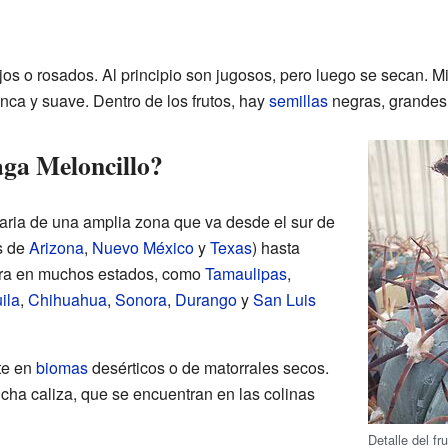
ojos o rosados. Al principio son jugosos, pero luego se secan. M
nca y suave. Dentro de los frutos, hay
semillas
negras, grandes 
aga Meloncillo?
naria de una amplia zona que va desde el sur de
s de
Arizona
,
Nuevo México
y
Texas
) hasta
tra en muchos estados, como
Tamaulipas
,
ila
,
Chihuahua
,
Sonora
,
Durango
y
San Luis
te en
biomas
desérticos o de matorrales secos.
cha caliza, que se encuentran en las colinas
Detalle del fr