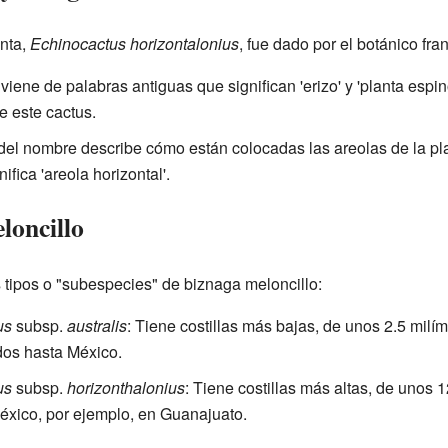
anta,
Echinocactus horizontalonius
, fue dado por el botánico fr
viene de palabras antiguas que significan 'erizo' y 'planta espin
e este cactus.
 del nombre describe cómo están colocadas las areolas de la pl
fica 'areola horizontal'.
loncillo
tipos o "subespecies" de biznaga meloncillo:
us
subsp.
australis
: Tiene costillas más bajas, de unos 2.5 milí
dos hasta México.
us
subsp.
horizonthalonius
: Tiene costillas más altas, de unos 1
éxico, por ejemplo, en Guanajuato.