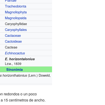
Plantae
Tracheobionta
Magnoliophyta
Magnoliopsida
Caryophyllidae
Caryophyllales
Cactaceae
Cactoideae
Cacteae
Echinocactus
E. horizontalonius
Lem., 1839
Sinonimia
(Lem.) Doweld,
s horizonthalonius
son redondos o un poco
 a 15 centímetros de ancho.