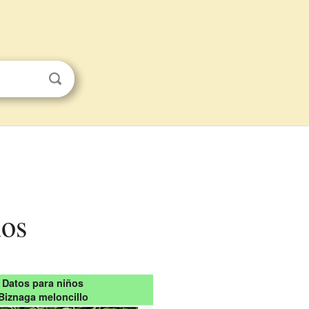
ños
Datos para niños
Biznaga meloncillo