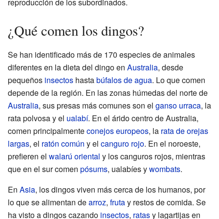
reproducción de los subordinados.
¿Qué comen los dingos?
Se han identificado más de 170 especies de animales
diferentes en la dieta del dingo en
Australia
, desde
pequeños
insectos
hasta
búfalos de agua
. Lo que comen
depende de la región. En las zonas húmedas del norte de
Australia
, sus presas más comunes son el
ganso urraca
, la
rata polvosa y el
ualabí
. En el árido centro de Australia,
comen principalmente
conejos europeos
, la
rata de orejas
largas
, el
ratón común
y el
canguro rojo
. En el noroeste,
prefieren el
walarú oriental
y los canguros rojos, mientras
que en el sur comen
pósums
, ualabíes y
wombats
.
En
Asia
, los dingos viven más cerca de los humanos, por
lo que se alimentan de
arroz
,
fruta
y restos de comida. Se
ha visto a dingos cazando
insectos
,
ratas
y lagartijas en