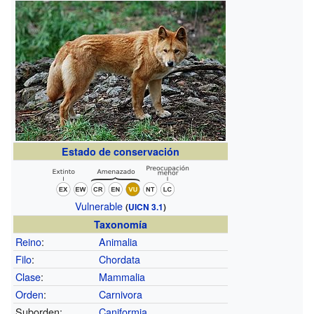
Estado de conservación
Vulnerable
(
UICN 3.1
)
Taxonomía
Reino
:
Animalia
Filo
:
Chordata
Clase
:
Mammalia
Orden
:
Carnivora
Suborden:
Caniformia