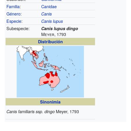
Familia
:
Canidae
Género
:
Canis
Especie
:
Canis lupus
Subespecie:
Canis lupus dingo
Meyer, 1793
Distribución
Sinonimia
Meyer, 1793
Canis familiaris ssp. dingo