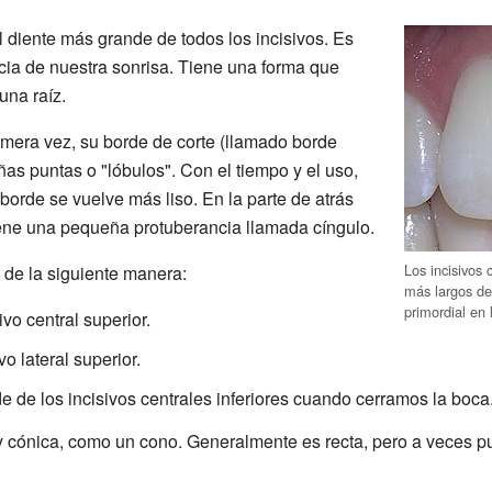
el diente más grande de todos los incisivos. Es
cia de nuestra sonrisa. Tiene una forma que
una raíz.
imera vez, su borde de corte (llamado borde
ñas puntas o "lóbulos". Con el tiempo y el uso,
borde se vuelve más liso. En la parte de atrás
tiene una pequeña protuberancia llamada cíngulo.
Los incisivos 
s de la siguiente manera:
más largos de
primordial en
ivo central superior.
vo lateral superior.
de de los incisivos centrales inferiores cuando cerramos la boca
a y cónica, como un cono. Generalmente es recta, pero a veces