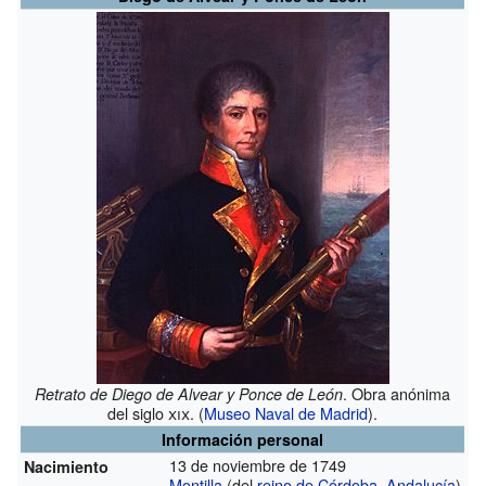
. Obra anónima
Retrato de Diego de Alvear y Ponce de León
del siglo
xix
. (
Museo Naval de Madrid
).
Información personal
13 de noviembre de 1749
Nacimiento
Montilla
(del
reino de Córdoba
,
Andalucía
)