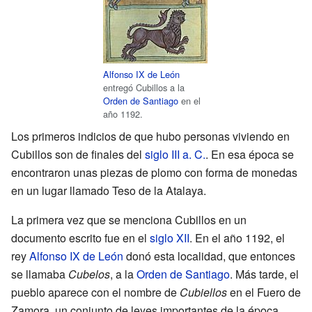
Alfonso IX de León
entregó Cubillos a la
Orden de Santiago
en el
año 1192.
Los primeros indicios de que hubo personas viviendo en
Cubillos son de finales del
siglo III a. C.
. En esa época se
encontraron unas piezas de plomo con forma de monedas
en un lugar llamado Teso de la Atalaya.
La primera vez que se menciona Cubillos en un
documento escrito fue en el
siglo XII
. En el año 1192, el
rey
Alfonso IX de León
donó esta localidad, que entonces
se llamaba
Cubelos
, a la
Orden de Santiago
. Más tarde, el
pueblo aparece con el nombre de
Cubiellos
en el Fuero de
Zamora, un conjunto de leyes importantes de la época.