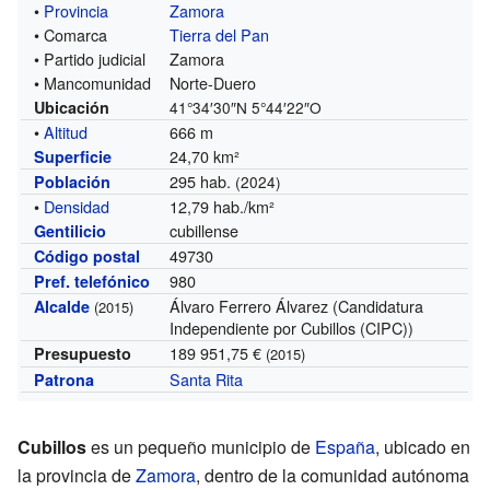
•
Provincia
Zamora
• Comarca
Tierra del Pan
• Partido judicial
Zamora
• Mancomunidad
Norte-Duero
Ubicación
41°34′30″N
5°44′22″O
•
Altitud
666 m
24,70 km²
Superficie
295 hab.
Población
(2024)
•
Densidad
12,79 hab./km²
cubillense
Gentilicio
49730
Código postal
980
Pref. telefónico
Álvaro Ferrero Álvarez (Candidatura
Alcalde
(2015)
Independiente por Cubillos (CIPC))
189 951,75 €
Presupuesto
(2015)
Santa Rita
Patrona
Cubillos
es un pequeño municipio de
España
, ubicado en
la provincia de
Zamora
, dentro de la comunidad autónoma