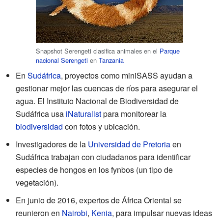
Snapshot Serengeti clasifica animales en el
Parque
nacional Serengeti
en
Tanzania
En
Sudáfrica
, proyectos como miniSASS ayudan a
gestionar mejor las cuencas de ríos para asegurar el
agua. El Instituto Nacional de Biodiversidad de
Sudáfrica usa
iNaturalist
para monitorear la
biodiversidad
con fotos y ubicación.
Investigadores de la
Universidad de Pretoria
en
Sudáfrica trabajan con ciudadanos para identificar
especies de hongos en los fynbos (un tipo de
vegetación).
En junio de 2016, expertos de África Oriental se
reunieron en
Nairobi
,
Kenia
, para impulsar nuevas ideas