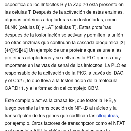
específica de los linfocitos B y la Zap-70 está presente en
las células T. Después de la activación de estas enzimas,
algunas proteínas adaptadoras son fosforiladas, como
BLNK (células B) y LAT (células T). Estas proteínas
después de la fosforilación se activan y permiten la unión
de otras enzimas que continúan la cascada bioquímica.[2]
[44][45][46] Un ejemplo de una proteína que se une a las
proteínas adaptadoras y se activa es la PLC que es muy
importante en las vías de señal de los linfocitos. La PLC es
responsable de la activación de la PKC, a través del DAG
y el Ca2+, lo que lleva a la fosforilación de la molécula
CARD11, y a la formación del complejo CBM.
Este complejo activa la cinasa Iκκ, que fosforila I-κB, y
luego permite la translocación de NF-κB al núcleo y la
transcripción de los genes que codifican las
citoquinas
,
por ejemplo. Otros factores de transcripción como el NFAT
y el complejo AP1 también son importantes para la