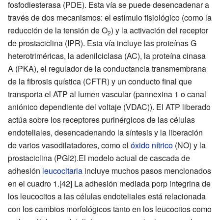
fosfodiesterasa (PDE). Esta vía se puede desencadenar a
través de dos mecanismos: el estímulo fisiológico (como la
reducción de la tensión de O
) y la activación del receptor
2
de prostaciclina (IPR). Esta vía incluye las proteínas G
heterotriméricas, la adenilciclasa (AC), la proteína cinasa
A (PKA), el regulador de la conductancia transmembrana
de la fibrosis quística (CFTR) y un conducto final que
transporta el ATP al lumen vascular (pannexina 1 o canal
aniónico dependiente del voltaje (VDAC)). El ATP liberado
actúa sobre los receptores purinérgicos de las células
endoteliales, desencadenando la síntesis y la liberación
de varios vasodilatadores, como el
óxido nítrico
(NO) y la
prostaciclina (PGI2).El modelo actual de cascada de
adhesión
leucocitaria
incluye muchos pasos mencionados
en el cuadro 1.[42] La adhesión mediada porp integrina de
los leucocitos a las células endoteliales está relacionada
con los cambios morfológicos tanto en los leucocitos como