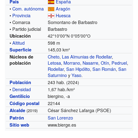
España
País
•
Com. autónoma
Aragón
•
Provincia
Huesca
• Comarca
Somontano de Barbastro
• Partido judicial
Barbastro
Ubicación
42°10′00″N
0°05′00″O
•
Altitud
598 m
145,03 km²
Superficie
Cheto
,
Las Almunias de Rodellar
,
Núcleos de
Letosa
,
Morrano
,
Nasarre
,
Otín
,
Pedruel
,
población
Rodellar
,
San Hipólito
,
San Román
,
San
Saturnino
y
Yaso
.
243 hab.
Población
(2024)
•
Densidad
1,67 hab./km²
biergino, -a
Gentilicio
22144
Código postal
César Sánchez Lafarga (PSOE)
Alcalde
(2019)
San Lorenzo
Patrón
www.bierge.es
Sitio web