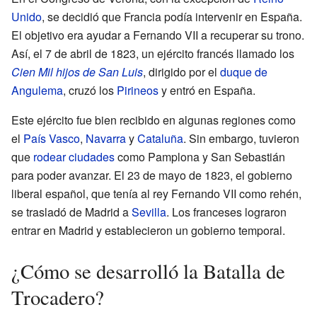
Unido
, se decidió que Francia podía intervenir en España.
El objetivo era ayudar a Fernando VII a recuperar su trono.
Así, el 7 de abril de 1823, un ejército francés llamado los
Cien Mil hijos de San Luis
, dirigido por el
duque de
Angulema
, cruzó los
Pirineos
y entró en España.
Este ejército fue bien recibido en algunas regiones como
el
País Vasco
,
Navarra
y
Cataluña
. Sin embargo, tuvieron
que
rodear ciudades
como Pamplona y San Sebastián
para poder avanzar. El 23 de mayo de 1823, el gobierno
liberal español, que tenía al rey Fernando VII como rehén,
se trasladó de Madrid a
Sevilla
. Los franceses lograron
entrar en Madrid y establecieron un gobierno temporal.
¿Cómo se desarrolló la Batalla de
Trocadero?