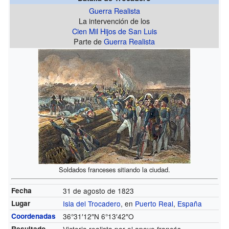
Guerra Realista
La intervención de los
Cien Mil Hijos de San Luis
Parte de
Guerra Realista
Soldados franceses sitiando la ciudad.
Fecha
31 de agosto de 1823
Lugar
Isla del Trocadero
, en
Puerto Real
,
España
Coordenadas
36°31′12″N
6°13′42″O
Resultado
Victoria realista por el apoyo francés