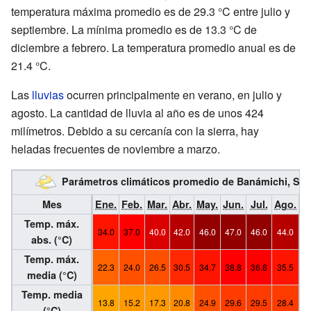
temperatura máxima promedio es de 29.3 °C entre julio y
septiembre. La mínima promedio es de 13.3 °C de
diciembre a febrero. La temperatura promedio anual es de
21.4 °C.
Las
lluvias
ocurren principalmente en verano, en julio y
agosto. La cantidad de lluvia al año es de unos 424
milímetros. Debido a su cercanía con la sierra, hay
heladas frecuentes de noviembre a marzo.
Parámetros climáticos promedio de Banámichi, Son
Mes
Ene.
Feb.
Mar.
Abr.
May.
Jun.
Jul.
Ago.
S
Temp. máx.
34.0
37.0
40.0
42.0
46.0
47.0
46.0
44.0
4
abs. (°C)
Temp. máx.
22.3
24.0
26.5
30.5
34.7
38.8
36.8
35.5
3
media (°C)
Temp. media
13.8
15.2
17.3
20.8
24.9
29.6
29.5
28.4
2
(°C)