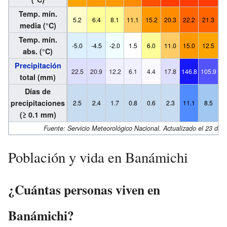
Temp. mín.
5.2
6.4
8.1
11.1
15.2
20.3
22.2
21.3
1
media (°C)
Temp. mín.
-5.0
-4.5
-2.0
1.5
6.0
11.0
15.0
12.5
1
abs. (°C)
Precipitación
22.5
20.9
12.2
6.1
4.4
17.8
146.8
105.9
4
total (mm)
Días de
precipitaciones
2.5
2.4
1.7
0.8
0.6
2.3
11.1
8.5
4
(≥ 0.1 mm)
Fuente: Servicio Meteorológico Nacional. Actualizado el 23 de
Población y vida en Banámichi
¿Cuántas personas viven en
Banámichi?