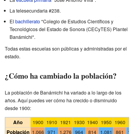
La telesecundaria #238.
El
bachillerato
"Colegio de Estudios Científicos y
Tecnológicos del Estado de Sonora (CECyTES) Plantel
Banámichi".
Todas estas escuelas son públicas y administradas por el
estado.
¿Cómo ha cambiado la población?
La población de Banámichi ha variado a lo largo de los
años. Aquí puedes ver cómo ha crecido o disminuido
desde 1900:
Año
1900
1910
1921
1930
1940
1950
1960
19
Población
1,066
971
1,276
964
814
1,081
861
1,