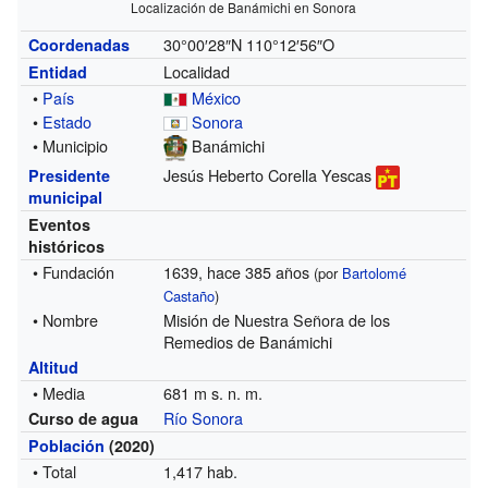
Localización de Banámichi en Sonora
30°00′28″N
110°12′56″O
Coordenadas
Localidad
Entidad
•
País
México
•
Estado
Sonora
• Municipio
Banámichi
Jesús Heberto Corella Yescas
Presidente
municipal
Eventos
históricos
• Fundación
1639, hace 385 años
(por
Bartolomé
Castaño
)
• Nombre
Misión de Nuestra Señora de los
Remedios de Banámichi
Altitud
• Media
681 m s. n. m.
Río Sonora
Curso de agua
Población
(2020)
• Total
1,417 hab.