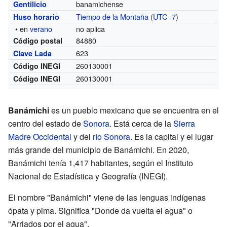
banamichense
Gentilicio
Tiempo de la Montaña
(
UTC -7
)
Huso horario
• en
verano
no aplica
84880
Código postal
623
Clave Lada
260130001
Código INEGI
260130001
Código INEGI
Banámichi
es un pueblo mexicano que se encuentra en el
centro del estado de
Sonora
. Está cerca de la
Sierra
Madre Occidental
y del
río Sonora
. Es la capital y el lugar
más grande del municipio de Banámichi. En 2020,
Banámichi tenía 1,417 habitantes, según el Instituto
Nacional de Estadística y Geografía (INEGI).
El nombre "Banámichi" viene de las lenguas indígenas
ópata y pima. Significa "Donde da vuelta el agua" o
"Arriados por el agua".